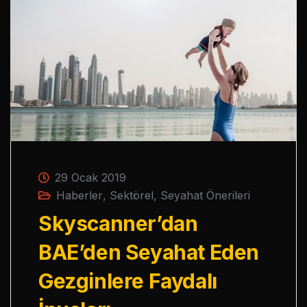
29 Ocak 2019
Haberler
,
Sektörel
,
Seyahat Önerileri
Skyscanner’dan
BAE’den Seyahat Eden
Gezginlere Faydalı