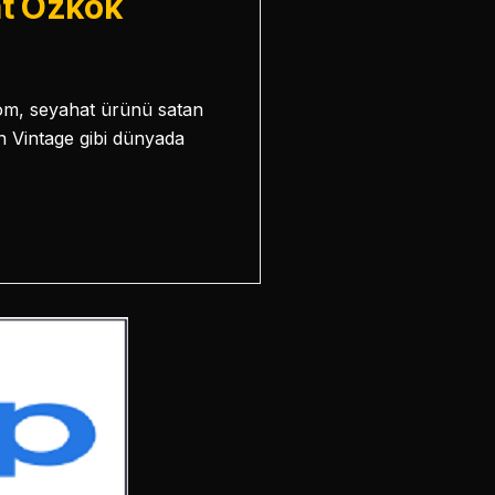
t Özkök
com, seyahat ürünü satan
n Vintage gibi dünyada