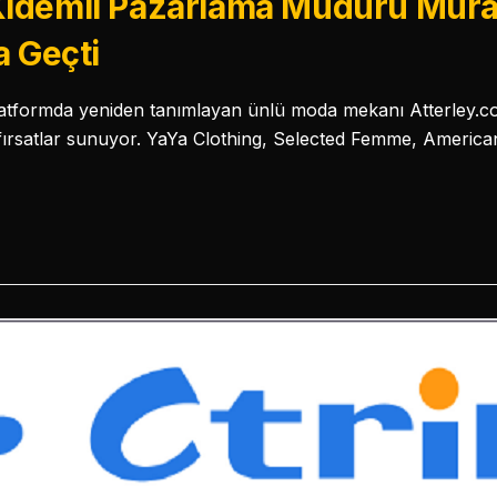
ıdemli Pazarlama Müdürü Mura
a Geçti
platformda yeniden tanımlayan ünlü moda mekanı Atterley.
i fırsatlar sunuyor. YaYa Clothing, Selected Femme, America