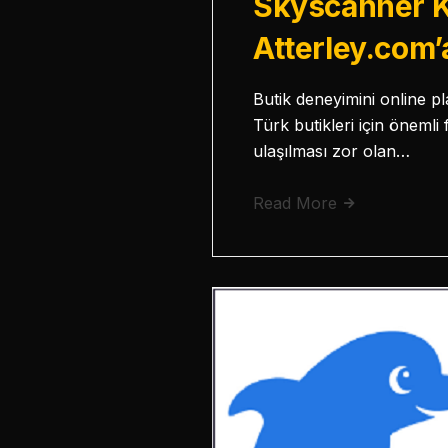
Skyscanner K
Atterley.com’
Butik deneyimini online 
Türk butikleri için öneml
ulaşılması zor olan…
Read More