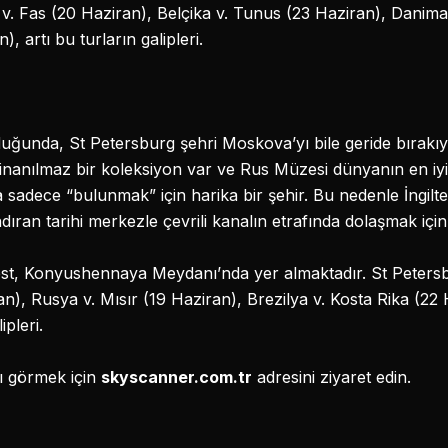
 v. Fas (20 Haziran), Belçika v. Tunus (23 Haziran), Danima
), artı bu turların galipleri.
uğunda, St Petersburg şehri Moskova’yı bile geride bırakıy
 inanılmaz bir koleksiyon var ve Rus Müzesi dünyanın en iy
 sadece “bulunmak” için harika bir şehir. Bu nedenle İngilte
ran tarihi merkezle çevrili kanalın etrafında dolaşmak içi
est, Konyushennaya Meydanı’nda yer almaktadır. St Peters
iran), Rusya v. Mısır (19 Haziran), Brezilya v. Kosta Rika (22
ipleri.
nı görmek için
skyscanner.com.tr
adresini ziyaret edin.