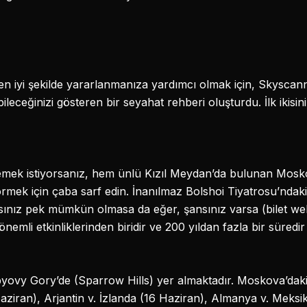
en iyi şekilde yararlanmanıza yardımcı olmak için, Skyscann
eceğinizi gösteren bir seyahat rehberi oluşturdu. İlk ikisin
klemek istiyorsanız, hem ünlü Kızıl Meydan’da bulunan Mos
örmek için çaba sarf edin. İnanılmaz Bolshoi Tiyatrosu’ndaki
sınız pek mümkün olmasa da eğer, şansınız varsa (bilet web
nemli etkinliklerinden biridir ve 200 yıldan fazla bir süredi
ovy Gory’de (Sparrow Hills) yer almaktadır. Moskova’daki 
aziran), Arjantin v. İzlanda (16 Haziran), Almanya v. Meksi