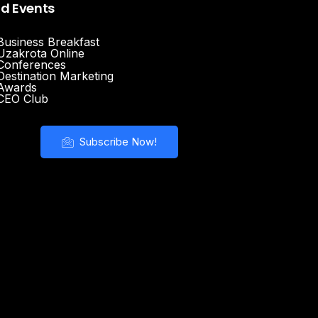
nd Events
Business Breakfast
Uzakrota Online
Conferences
Destination Marketing
Awards
CEO Club
Subscribe Now!