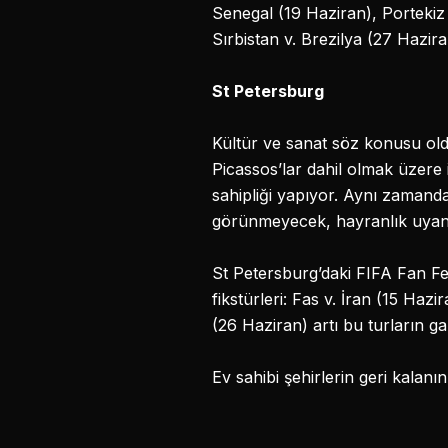
Senegal (19 Haziran), Portekiz
Sırbistan v. Brezilya (27 Haziran
St Petersburg
Kültür ve sanat söz konusu old
Picassos’lar dahil olmak üzere
sahipliği yapıyor. Aynı zamanda
görünmeyecek, hayranlık uyandı
St Petersburg’daki FIFA Fan F
fikstürleri: Fas v. İran (15 Haz
(26 Haziran) artı bu turların gal
Ev sahibi şehirlerin geri kalanı