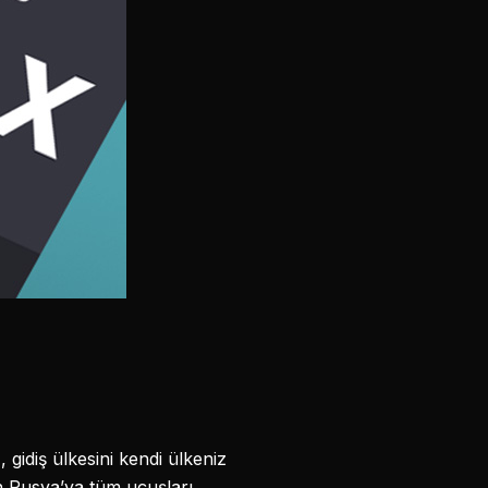
idiş ülkesini kendi ülkeniz
n Rusya’ya tüm uçuşları