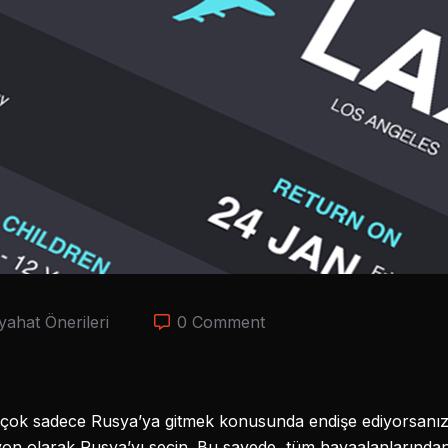
yahat Önerileri
0 Comment
çok sadece Rusya’ya gitmek konusunda endişe ediyorsanız, g
yon olarak Rusya’yı seçin. Bu sayede, tüm havaalanlarında