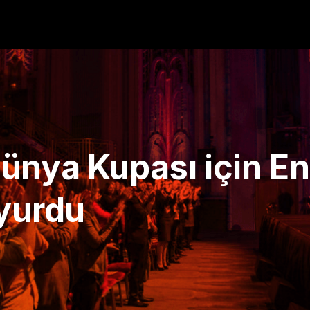
ünya Kupası için En
uyurdu