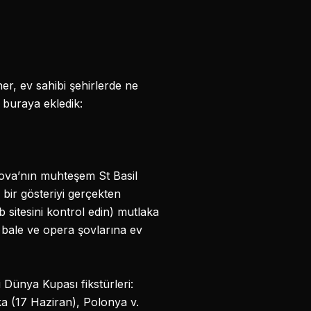
er, ev sahibi şehirlerde ne
i buraya ekledik:
kova’nın muhteşem St Basil
 bir gösteriyi gerçekten
 sitesini kontrol edin) mutlaka
r bale ve opera şovlarına ev
Dünya Kupası fikstürleri:
ka (17 Haziran), Polonya v.