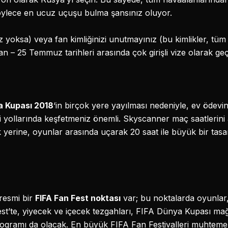
öylece en ucuz uçuşu bulma şansınız oluyor.
iz yoksa) veya fan kimliğinizi unutmayınız (bu kimlikler, tüm
an – 25 Temmuz tarihleri arasında çok girişli vize olarak geçe
 Kupası 2018
‘in birçok yere yayılması nedeniyle, ev ödevi
i yollarında keşfetmeniz önemli. Skyscanner maç saatlerini 
ak yerine, oyunlar arasında uçarak 20 saat ile büyük bir tasa
 resmi bir
FIFA Fan Fest noktası
var; bu noktalarda oyunlar
est’te, yiyecek ve içecek tezgahları, FIFA Dünya Kupası ma
programı da olacak. En büyük FIFA Fan Festivalleri muhtem