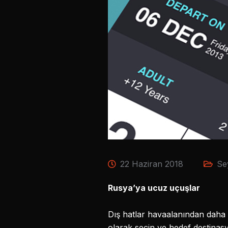
22 Haziran 2018
Se
Rusya’ya ucuz uçuşlar
Dış hatlar havaalanından daha 
olarak seçin ve hedef destinas