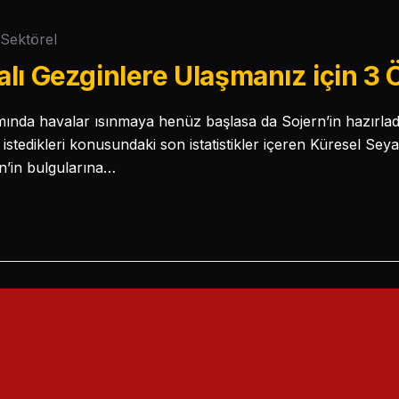
Sektörel
lı Gezginlere Ulaşmanız için 3 
ında havalar ısınmaya henüz başlasa da Sojern’in hazırladı
k istedikleri konusundaki son istatistikler içeren Küresel S
rn’in bulgularına…