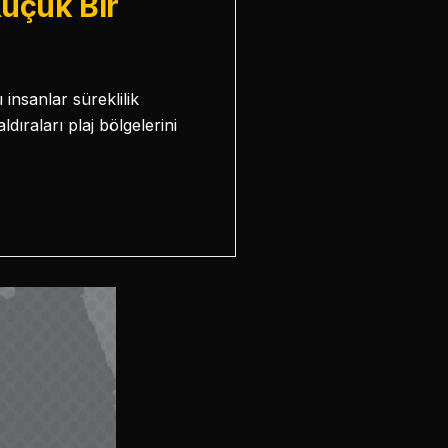
üçük Bir
insanlar süreklilik
ıraları plaj bölgelerini