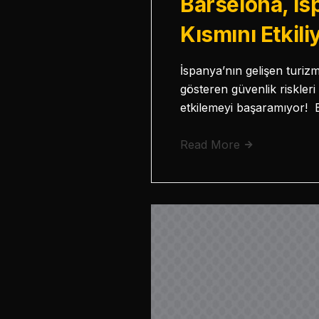
Barselona, İ
Kısmını Etkili
İspanya’nın gelişen turiz
gösteren güvenlik riskleri
etkilemeyi başaramıyor! 
Read More