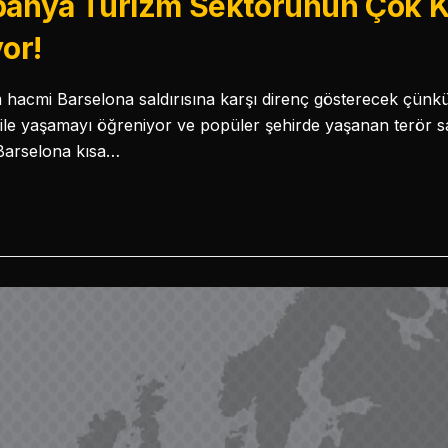
spanya Turizm Sektörünün Çok K
yor!
m hacmi Barselona saldırısına karşı direnç gösterecek çünkü 
 ile yaşamayı öğreniyor ve popüler şehirde yaşanan terör sald
Barselona kısa…