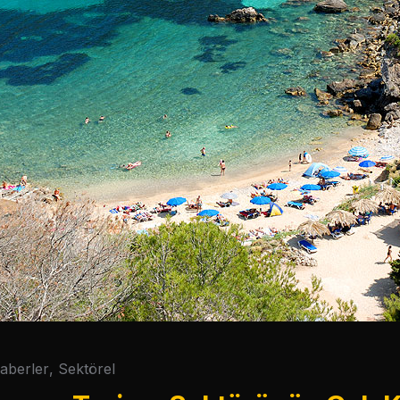
aberler
,
Sektörel