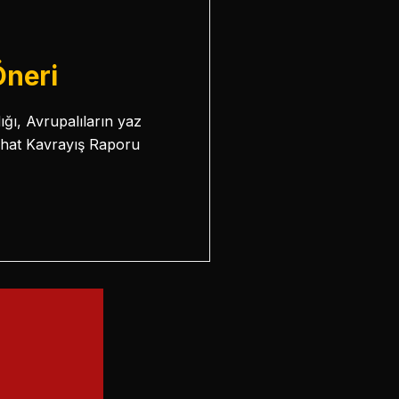
Öneri
ğı, Avrupalıların yaz
eyahat Kavrayış Raporu