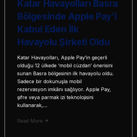
Katar Havayolları Basra
Bölgesinde Apple Pay’i
Kabul Eden İlk
Havayolu Şirketi Oldu
Katar Havayolları, Apple Pay’in geçerli
olduğu 12 ülkede ‘mobil cüzdan’ önerisini
sunan Basra bölgesinin ilk havayolu oldu.
Sadece bir dokunuşla mobil
rezervasyon imkânı sağlıyor. Apple Pay,
şifre veya parmak izi teknolojisini
kullanarak,…
Read More