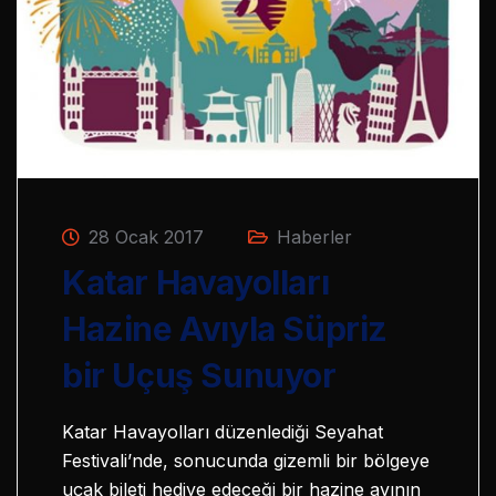
28 Ocak 2017
Haberler
Katar Havayolları
Hazine Avıyla Süpriz
bir Uçuş Sunuyor
Katar Havayolları düzenlediği Seyahat
Festivali’nde, sonucunda gizemli bir bölgeye
uçak bileti hediye edeceği bir hazine avının