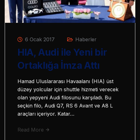
6 Ocak 2017
Haberler
HIA, Audi ile Yeni bir
Ortaklığa İmza Attı
Hamad Uluslararası Havaalanı (HIA) üst
düzey yolcular için shuttle hizmeti verecek
olan yepyeni Audi filosunu karşıladı. Bu
seçkin filo, Audi Q7, RS 6 Avant ve A8 L
araçları içeriyor. Katar…
Read More