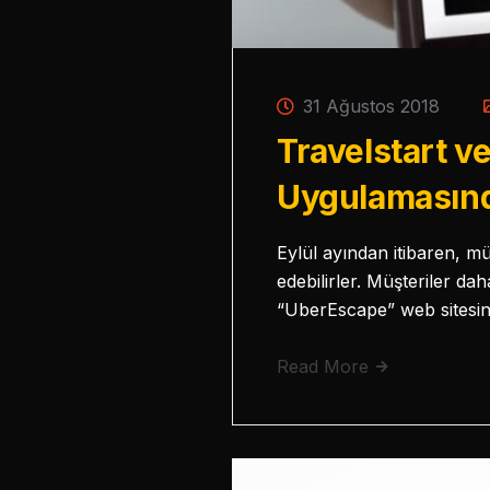
31 Ağustos 2018
Travelstart ve
Uygulamasınd
Eylül ayından itibaren, m
edebilirler. Müşteriler da
“UberEscape” web sitesin
Read More