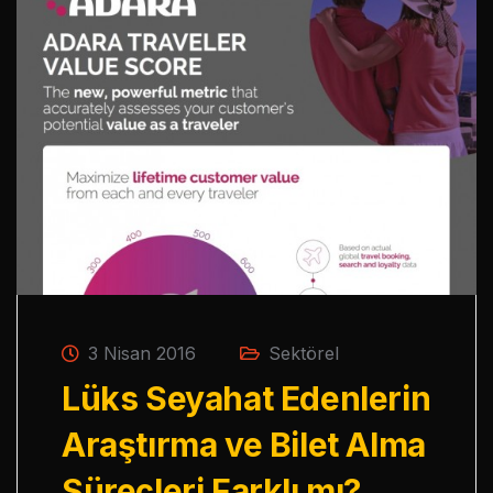
3 Nisan 2016
Sektörel
Lüks Seyahat Edenlerin
Araştırma ve Bilet Alma
Süreçleri Farklı mı?