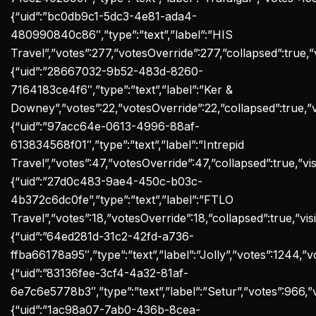
{“uid”:”bc0db9c1-5dc3-4e81-ada4-
480990840c86″,”type”:”text”,”label”:”HIS
Travel”,”votes”:277,”votesOverride”:277,”collapsed”:true,”vi
{“uid”:”28667032-9b52-483d-8260-
7164183ce4f6″,”type”:”text”,”label”:”Ker &
Downey”,”votes”:22,”votesOverride”:22,”collapsed”:true,”vis
{“uid”:”97acc64e-0613-4996-88af-
613834568f01″,”type”:”text”,”label”:”Intrepid
Travel”,”votes”:47,”votesOverride”:47,”collapsed”:true,”visib
{“uid”:”27d0c483-9ae4-450c-b03c-
4b372c6dc0fe”,”type”:”text”,”label”:”FTLO
Travel”,”votes”:18,”votesOverride”:18,”collapsed”:true,”visib
{“uid”:”64ed281d-31c2-42fd-a736-
ffba66178a95″,”type”:”text”,”label”:”Jolly”,”votes”:1244,”vo
{“uid”:”83136fee-3cf4-4a32-81af-
6e7c6e5778b3″,”type”:”text”,”label”:”Setur”,”votes”:966,”vo
{“uid”:”1ac98a07-7ab0-436b-8cea-