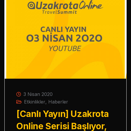
3 Nisan 2020
Etkinlikler
,
Haberler
[Canlı Yayın] Uzakrota
Online Serisi Başlıyor,