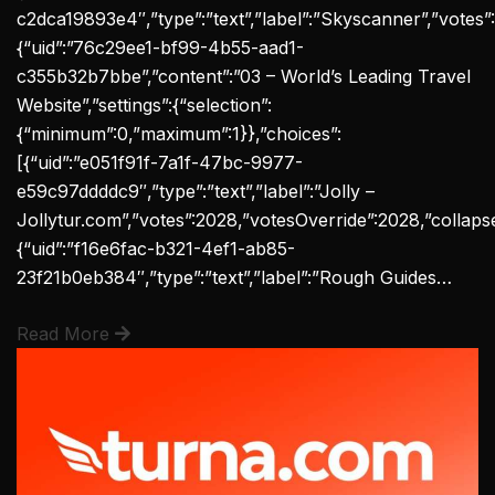
c2dca19893e4″,”type”:”text”,”label”:”Skyscanner”,”votes”:12
{“uid”:”76c29ee1-bf99-4b55-aad1-
c355b32b7bbe”,”content”:”03 – World’s Leading Travel
Website”,”settings”:{“selection”:
{“minimum”:0,”maximum”:1}},”choices”:
[{“uid”:”e051f91f-7a1f-47bc-9977-
e59c97ddddc9″,”type”:”text”,”label”:”Jolly –
Jollytur.com”,”votes”:2028,”votesOverride”:2028,”collapsed”
{“uid”:”f16e6fac-b321-4ef1-ab85-
23f21b0eb384″,”type”:”text”,”label”:”Rough Guides…
Read More