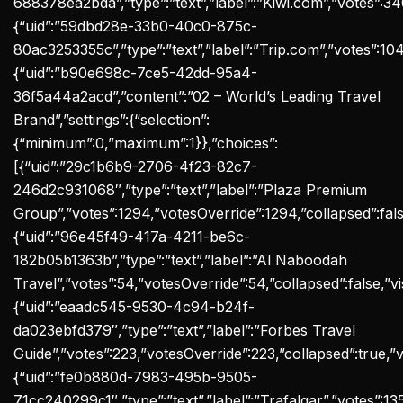
688378ea2bda”,”type”:”text”,”label”:”Kiwi.com”,”votes”:340,
{“uid”:”59dbd28e-33b0-40c0-875c-
80ac3253355c”,”type”:”text”,”label”:”Trip.com”,”votes”:1041
{“uid”:”b90e698c-7ce5-42dd-95a4-
36f5a44a2acd”,”content”:”02 – World’s Leading Travel
Brand”,”settings”:{“selection”:
{“minimum”:0,”maximum”:1}},”choices”:
[{“uid”:”29c1b6b9-2706-4f23-82c7-
246d2c931068″,”type”:”text”,”label”:”Plaza Premium
Group”,”votes”:1294,”votesOverride”:1294,”collapsed”:false,
{“uid”:”96e45f49-417a-4211-be6c-
182b05b1363b”,”type”:”text”,”label”:”Al Naboodah
Travel”,”votes”:54,”votesOverride”:54,”collapsed”:false,”visi
{“uid”:”eaadc545-9530-4c94-b24f-
da023ebfd379″,”type”:”text”,”label”:”Forbes Travel
Guide”,”votes”:223,”votesOverride”:223,”collapsed”:true,”vis
{“uid”:”fe0b880d-7983-495b-9505-
71cc240299c1″,”type”:”text”,”label”:”Trafalgar”,”votes”:135,