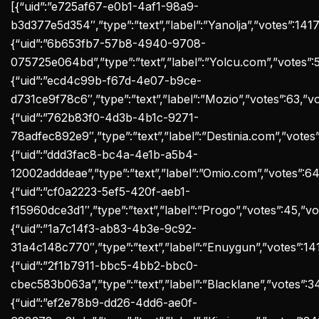
[{“uid”:”e725af67-e0b1-4af1-98a9-
b3d377e5d354″,”type”:”text”,”label”:”Yanolja”,”votes”:1417,”
{“uid”:”6b653fb7-57b8-4940-9708-
075725e064bd”,”type”:”text”,”label”:”Yolcu.com”,”votes”:56
{“uid”:”ecd4c99b-f67d-4e07-b9ce-
d731ce9f78c6″,”type”:”text”,”label”:”Mozio”,”votes”:63,”vot
{“uid”:”762b83f0-4d3b-4b1c-9271-
78adfec892e9″,”type”:”text”,”label”:”Destinia.com”,”votes”:
{“uid”:”ddd3fac8-bc4a-4e1b-a5b4-
12002adddeae”,”type”:”text”,”label”:”Omio.com”,”votes”:64,”
{“uid”:”cf0a2223-5ef5-420f-aeb1-
f15960dce3d1″,”type”:”text”,”label”:”Progo”,”votes”:45,”vot
{“uid”:”1a7c14f3-ab83-4b3e-9c92-
31a4c148c770″,”type”:”text”,”label”:”Enuygun”,”votes”:1412,
{“uid”:”2f1b7911-bbc5-4bb2-bbc0-
cbec583b063a”,”type”:”text”,”label”:”Blacklane”,”votes”:34,
{“uid”:”ef2e78b9-dd26-4dd6-ae0f-