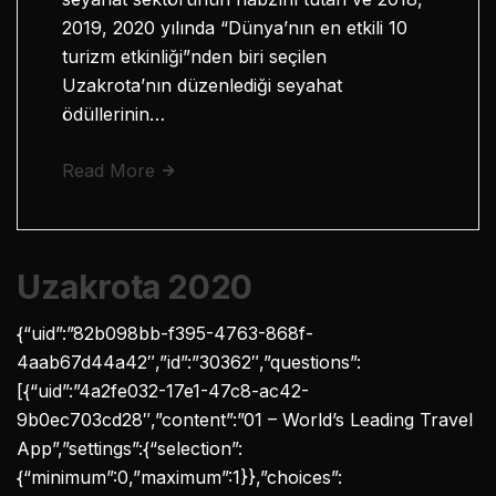
2019, 2020 yılında “Dünya’nın en etkili 10
turizm etkinliği”nden biri seçilen
Uzakrota’nın düzenlediği seyahat
ödüllerinin…
Read More
Uzakrota 2020
{“uid”:”82b098bb-f395-4763-868f-
4aab67d44a42″,”id”:”30362″,”questions”:
[{“uid”:”4a2fe032-17e1-47c8-ac42-
9b0ec703cd28″,”content”:”01 – World’s Leading Travel
App”,”settings”:{“selection”:
{“minimum”:0,”maximum”:1}},”choices”: