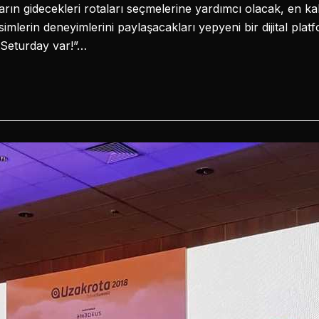
rın gidecekleri rotaları seçmelerine yardımcı olacak, en kalit
imlerin deneyimlerini paylaşacakları yepyeni bir dijital pla
n Seturday var!”…