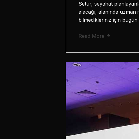
Setur, seyahat planlayanla
alacağı, alanında uzman is
bilmedikleriniz için bugü
Read More