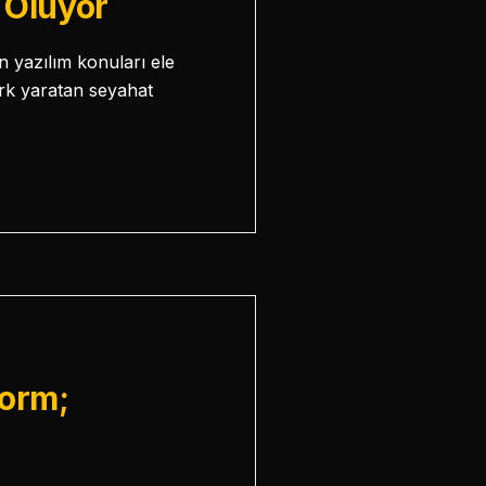
i Oluyor
 yazılım konuları ele
ark yaratan seyahat
form;