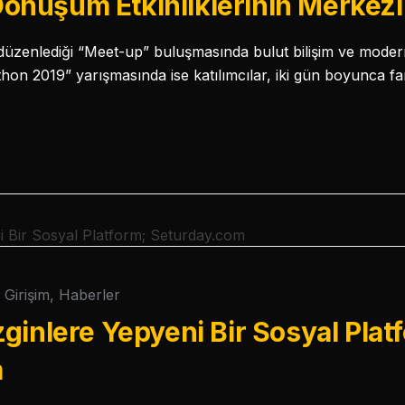
l Dönüşüm Etkinliklerinin Merkez
düzenlediği “Meet-up” buluşmasında bulut bilişim ve modern
athon 2019” yarışmasında ise katılımcılar, iki gün boyunca f
Girişim
,
Haberler
ginlere Yepyeni Bir Sosyal Plat
m