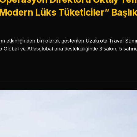
Modern Lüks Tüketiciler” Başlık
izm etkinliğinden biri olarak gösterilen Uzakrota Travel Su
o Global ve Atlasglobal ana destekçiliğinde 3 salon, 5 sahn