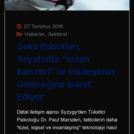
27 Temmuz 2018
Haberler
,
Sektörel
Seks Robotları,
Seyahatte “İnsan
Benzeri” ile Etkileşimin
Geleceğine İşaret
Ediyor
Dijital iletişim ajansı Syzygy’den Tüketici
Psikoloğu Dr. Paul Marsden, tatilcilerin daha
“özel, kişisel ve insanlaşmış” teknolojiyi nasıl