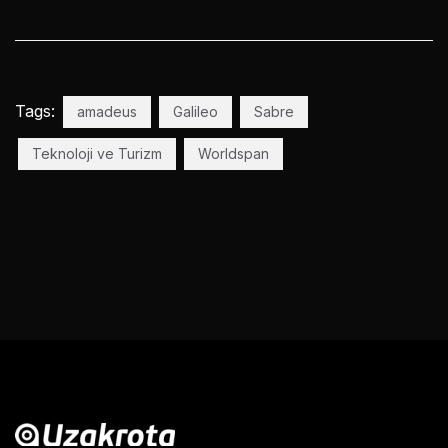
Tags:
amadeus
Galileo
Sabre
Teknoloji ve Turizm
Worldspan