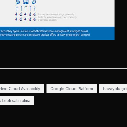
ine Cloud Availability
Google Cloud Platform
havayolu şirk
 bileti satın alma