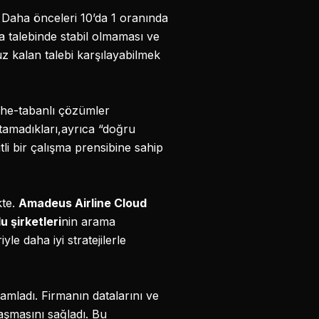
 Daha önceleri 10’da 1 oranında
a talebinde stabil olmaması ve
 kalan talebi karşılayabilmek
che-tabanlı çözümler
sıtamadıkları,ayrıca “doğru
i bir çalışma prensibine sahip
kte.
Amadeus Airline Cloud
 şirketleri
nin arama
le daha iyi stratejilerle
mamladı. Firmanın datalarını ve
laşmasını sağladı. Bu