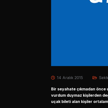
14 Aralık 2015
Sekt
Bir seyahate çıkmadan önce u
vurdum duymaz kişilerden deği
uçak bileti alan kişiler ortal