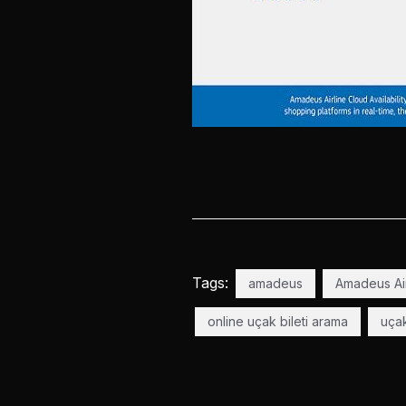
Tags:
amadeus
Amadeus Airl
online uçak bileti arama
uçak