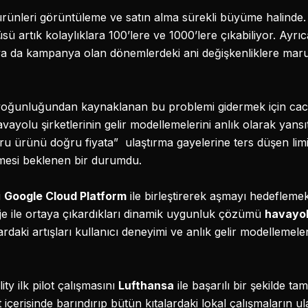
rünleri görüntüleme ve satın alma sürekli büyüme halinde.
 artık kolaylıklara 100’lere ve 1000’lere çıkabiliyor. Ayrıc
a da kampanya olan dönemlerdeki ani değişkenliklere maruz
ş yoğunluğundan kaynaklanan bu problemi gidermek için ca
 havayolu şirketlerinin gelir modellemelerini anlık olarak yan
ürünü doğru fiyata” ulaştırma gayelerine ters düşen limitl
ilmesi beklenen bir durumdu.
i
Google Cloud Platform
ile birleştirerek aşmayı hedefleme
oje ile ortaya çıkardıkları dinamik uygunluk çözümü
havayolu
aki artışları kullanıcı deneyimi ve anlık gelir modellemeleriy
ty ilk pilot çalışmasını
Lufthansa
ile başarılı bir şekilde ta
 içerisinde barındırıp bütün kıtalardaki lokal çalışmaların u