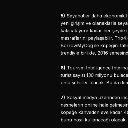
5)
Seyahatler daha ekonomik ha
yeni girişim ve olanaklarla seya
kalacak yere kadar her şeyde gi
masraflarını paylaşabilir. Trip4l
BorrowMyDog ile köpeğini tatili 
trendiyle birlikte, 2016 senesi
6)
Tourism Intelligence Internat
turist sayısı 130 milyonu bulac
ünlü şehirler olacak. Bu da de
7)
Sosyal medya üzerinden insa
nesnelerin online hale gelmesin
köpeğe kahveden eve kadar 40 m
bunu nasıl kullanacağı olacak.