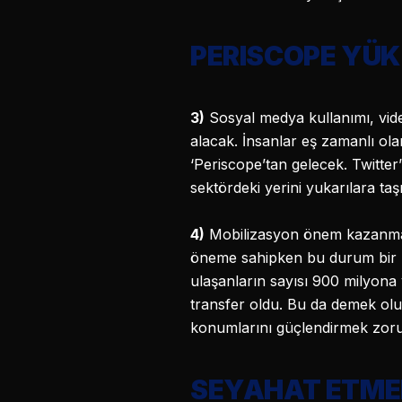
PERISCOPE YÜK
3)
Sosyal medya kullanımı, video
alacak. İnsanlar eş zamanlı ol
‘Periscope’tan gelecek. Twitter
sektördeki yerini yukarılara ta
4)
Mobilizasyon önem kazanmay
öneme sahipken bu durum bir
ulaşanların sayısı 900 milyona y
transfer oldu. Bu da demek olu
konumlarını güçlendirmek zor
SEYAHAT ETME