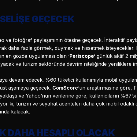
SELİŞE GEÇECEK
 ve fotoğraf paylaşımının ötesine geçecek. İnteraktif payla
arak daha fazla görmek, duymak ve hissetmek isteyecekler
’ın en gözde uygulaması olan ‘
Periscope
‘ günlük aktif 2 mi
şıyacak ve turizm sektöründe devrim niteliğinde yeniliklere i
a devam edecek. %60 tüketici kullanımıyla mobil uygulam
 üst aşamaya geçecek.
ComScore
‘un araştırmasına göre, 
aklaştı ve Yahoo’nun verilerine göre, kullanıcıların %67’si b
yor ki, turizm ve seyahat acenteleri daha çok mobil odaklı 
unda kalacak.
K DAHA HESAPLI OLACAK