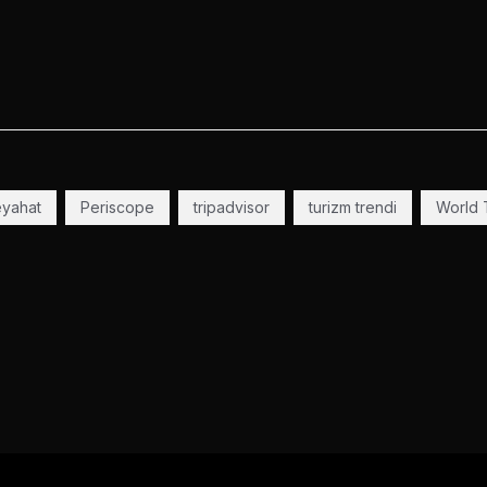
eyahat
Periscope
tripadvisor
turizm trendi
World 