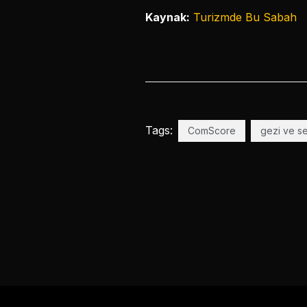
Kaynak:
Turizmde Bu Sabah
Tags:
ComScore
gezi ve s