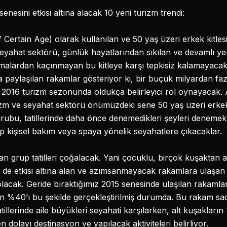
senesini etkisi altına alacak 10 yeni turizm trendi:
ertain Age) olarak kullanılan ve 50 yaş üzeri erkek kitles
e seyahat sektörü, günlük hayatlarından sıkılan ve devamlı 
alardan kaçınmayan bu kitleye karşı tepkisiz kalamayaca
 paylaşılan rakamlar gösteriyor ki, bir buçuk milyardan fa
e 2016 turizm sezonunda oldukça belirleyici rol oynayacak. 
izm ve seyahat sektörü önümüzdeki sene 50 yaş üzeri erkekler
ubu, tatillerinde daha önce denemedikleri şeyleri denemek 
 edip kişisel bakım veya spaya yönelik seyahatlere çıkacaklar.
 grup tatilleri çoğalacak. Yani çocuklu, birçok kuşaktan ail
i de etkisi altına alan ve azımsanmayacak rakamlara ulaşan 
acak. Geride bıraktığımız 2015 senesinde ulaşılan rakamlar 
in %40’ı bu şekilde gerçekleştirilmiş durumda. Bu rakam s
atillerinde aile büyükleri seyahati karşılarken, alt kuşaklar
 dolayı destinasyon ve yapılacak aktiviteleri belirliyor.