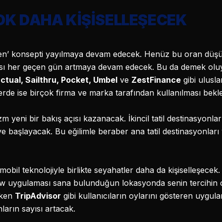
K DAHA KİŞİSELLEŞECEK
en’ konsepti yayılmaya devam edecek. Henüz bu oran düşük o
ayısı her geçen gün artmaya devam edecek. Bu da demek oluy
ctual, Sailthru, Pocket, Umbel
ve
ZestFinance
gibi ulusla
rde ise birçok firma ve marka tarafından kullanılması bekle
zm yeni bir bakış açısı kazanacak. İkincil tatil destinasyonlar
 başlayacak. Bu eğilimle beraber ana tatil destinasyonları 
obil teknolojiyle birlikte seyahatler daha da kişiselleşecek
ow uygulaması sana bulunduğun lokasyonda senin tercihin o
rken
TripAdvisor
gibi kullanıcıların oylarını gösteren uygul
arın sayısı artacak.