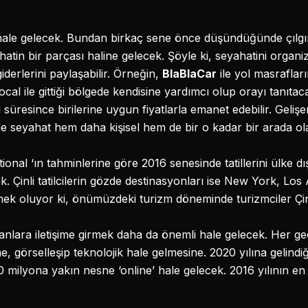
le gelecek. Bundan birkaç sene önce düşündüğünde çılgınc
hatin bir parçası haline gelecek. Şöyle ki, seyahatini organi
derlerini paylaşabilir. Örneğin,
BlaBlaCar
ile yol masrafları
ocal ile gittiği bölgede kendisine yardımcı olup orayı tanıtacak 
süresince birilerine uygun fiyatlarla emanet edebilir. Gelişen
nde seyahat hem daha kişisel hem de bir o kadar bir arada ol
ional ‘ın tahminlerine göre 2016 senesinde tatillerini ülke dı
ak. Çinli tatilcilerin gözde destinasyonları ise New York, L
mek oluyor ki, önümüzdeki turizm döneminde turizmciler Çinl
nlara iletişime girmek daha da önemli hale gelecek. Her g
e, görselleşip teknolojik hale gelmesine. 2020 yılına gelind
ilyona yakın nesne ‘online’ hale gelecek. 2016 yılının en