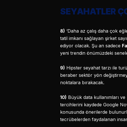
SEYAHATLER ÇO
8)
‘Daha az çalış daha çok eğl
tatil imkanı sağlayan şirket s
ediyor olacak. Şu an sadece
Fa
yeni trendin önümüzdeki senele
9)
Hipster seyahat tarzı ile turi
beraber sektör yön değiştirmeye
noktalara bırakacak.
10)
Büyük data kullanımları ve m
tercihlerini kaydede Google N
konusunda önerilerde bulunu
tecrübelerden faydalanan insanl