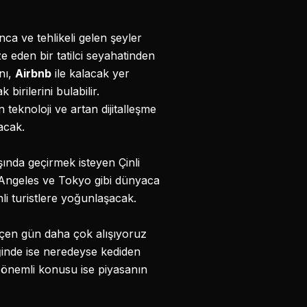
a ve tehlikeli gelen şeyler
ze eden bir tatilci seyahatinden
nı,
Airbnb
ile kalacak yer
birilerini bulabilir.
 teknoloji ve artan dijitalleşme
acak.
şında geçirmek isteyen Çinli
os Angeles ve Tokyo gibi dünyaca
i turistlere yoğunlaşacak.
eçen gün daha çok alışıyoruz
iğinde ise neredeyse kediden
 önemli konusu ise piyasanın