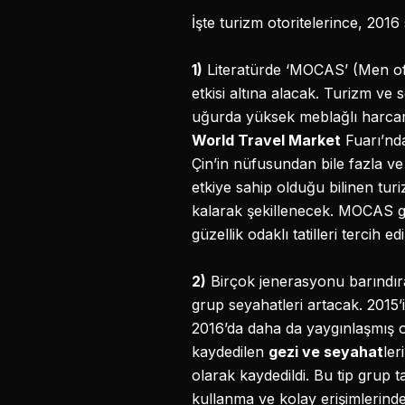
İşte turizm otoritelerince, 2016 
1)
Literatürde ‘MOCAS’ (Men of C
etkisi altına alacak. Turizm v
uğurda yüksek meblağlı harcam
World Travel Market
Fuarı’nda
Çin’in nüfusundan bile fazla v
etkiye sahip olduğu bilinen tur
kalarak şekillenecek. MOCAS gr
güzellik odaklı tatilleri tercih
2)
Birçok jenerasyonu barındıran
grup seyahatleri artacak. 2015’
2016’da daha da yaygınlaşmış ol
kaydedilen
gezi ve seyahat
ler
olarak kaydedildi. Bu tip grup t
kullanma ve kolay erişimlerinden