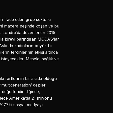
ini ifade eden grup sektörü
yeni macera peşinde koşan ve bu
k. Londra’da düzenlenen 2015
zla bireyi barındıran MOCAS’lar
Aslında kadınların büyük bir
in tercihlerinin etkisi altında
isteyecekler. Mesela, sağlık ve
e fertlerinin bir arada olduğu
‘multigeneration’ geziler
değerlendirildiğinde,
adece Amerika’da 21 milyonu
ın %77’si sosyal medyayı