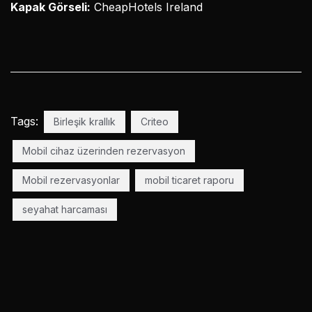
Kapak Görseli:
CheapHotels Ireland
Tags:
Birleşik krallık
Criteo
Mobil cihaz üzerinden rezervasyon
Mobil rezervasyonlar
mobil ticaret raporu
seyahat harcaması