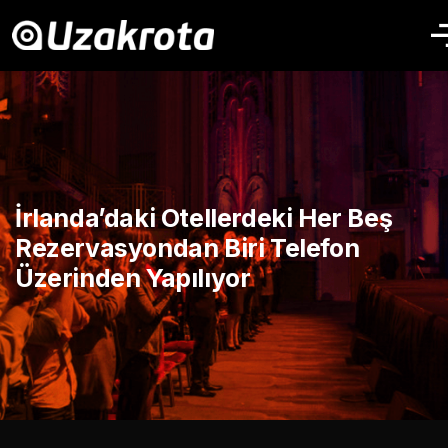
İrlanda’daki Otellerdeki Her Beş
Rezervasyondan Biri Telefon
Üzerinden Yapılıyor