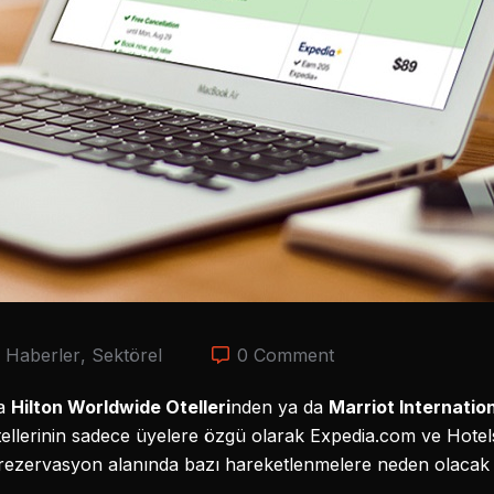
,
Haberler
,
Sektörel
0 Comment
la
Hilton Worldwide Otelleri
nden ya da
Marriot Internatio
 Otellerinin sadece üyelere özgü olarak Expedia.com ve Hotel
ezervasyon alanında bazı hareketlenmelere neden olacak 