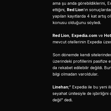
ama şu anda görebildiklerini, E
ettiğini,
Red Lion
’ın sonuçlard
yapılan kayıtlarda 4 kat artış o
konusu olduğunu söyledi.
Red Lion
,
Expedia.com
ve
Hot
mevcut otellerinin Expedia üze
Son dönemde kendi sitelerinde
üzerindeki profillerini pasifize 
da rekabet edilebilir değildi.
bilgi olmadan varoldular.
Linehan
;” Expedia ile bu yeni
seyahat ünitesiyle de işbirliğini
değil” dedi.