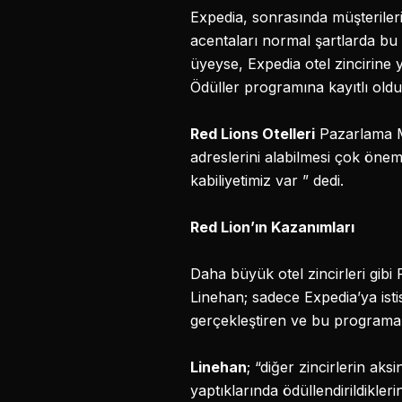
Expedia, sonrasında müşteriler
acentaları normal şartlarda bu 
üyeyse, Expedia otel zincirine
Ödüller programına kayıtlı olduğ
Red Lions Otelleri
Pazarlama Mü
adreslerini alabilmesi çok önem
kabiliyetimiz var ” dedi.
Red Lion’ın Kazanımları
Daha büyük otel zincirleri gibi
Linehan; sadece Expedia’ya ist
gerçekleştiren ve bu programa ka
Linehan
; “diğer zincirlerin ak
yaptıklarında ödüllendirildikler