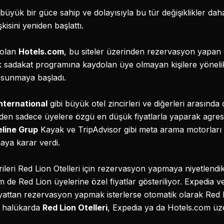
 büyük bir güce sahip ve dolayısıyla bu tür değişiklikler da
şkisini yeniden başlattı.
 olan
Hotels.com
, bu siteler üzerinden rezervasyon yapan
k sadakat programına kaydolan üye olmayan kişilere yönelik
 sunmaya başladı.
nternational
gibi büyük otel zincirleri ve diğerleri arasın
den sadece üyelere özgü en düşük fiyatlarla yaparak agres
eline Grup
Kayak ve TripAdvisor gibi meta arama motorları 
maya karar verdi.
ileri Red Lion Otelleri için rezervasyon yapmaya niyetlendi
m de Red Lion üyelerine özel fiyatlar gösteriliyor. Expedia 
iyattan rezervasyon yapmak isterlerse otomatik olarak Red
er halükarda
Red Lion Otelleri
, Expedia ya da Hotels.com üze