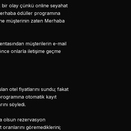
k bir olay çünkü online seyahat
n Merhaba ödüller programına
küne müşterinin zaten Merhaba
centasından müşterilerin e-mail
önce onlarla iletişime geçme
an otel fiyatlarını sundu; fakat
 programına otomatik kayıt
ını söyledi.
rsa olsun rezervasyon
 oranlarını göremediklerini;