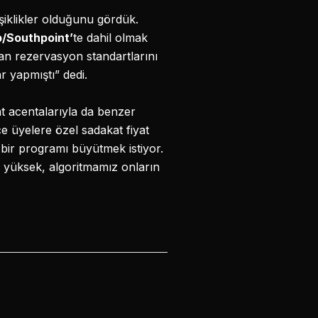
işiklikler olduğunu gördük.
b/Southpoint’
te dahil olmak
dan rezervasyon standartlarını
ar yapmıştı” dedi.
t acentalarıyla da benzer
ce üyelere özel sadakat fiyat
r bir programı büyütmek istiyor.
ok yüksek, algoritmamız onların