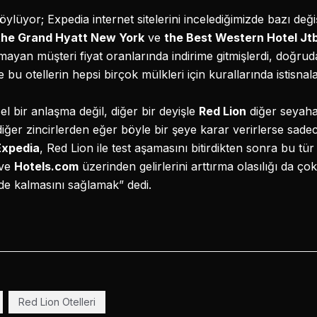
öylüyor; Expedia internet sitelerini incelediğimizde bazı değ
the Grand Hyatt New York
ve
the Best Western Hotel Jt
mayan müşteri fiyat oranlarında indirime gitmişlerdi, doğru
 bu otellerin hepsi birçok mülkleri için kurallarında istisnal
l bir anlaşma değil, diğer bir deyişle
Red Lion
diğer seyaha
a diğer zincirlerden eğer böyle bir şeye karar verirlerse sade
Expedia
, Red Lion ile test aşamasını bitirdikten sonra bu tü
ve
Hotels.com
üzerinden gelirlerini arttırma olasılığı da ç
de kalmasını sağlamak” dedi.
Red Lion Otelleri