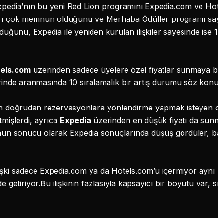
xpedia’nın bu yeni Red Lion programını Expedia.com ve Hotel
an çok memnun olduğunu ve Merhaba Ödüller programı s
lduğunu, Expedia ile yeniden kurulan ilişkiler sayesinde ise 1
els.com
üzerinden sadece üyelere özel fiyatlar sunmaya baş
rinde aranmasında 10 sıralamalık bir artış durumu söz konu
n doğrudan rezervasyonlara yönlendirme yapmak isteyen ote
etmişlerdi, ayrıca
Expedia
üzerinden en düşük fiyatı da sunmu
 Bunun sonucu olarak Expedia sonuçlarında düşüş gördüler, b
 ilişki sadece Expedia.com ya da Hotels.com’u içermiyor ay
 de getiriyor.Bu ilişkinin fazlasıyla kapsayıcı bir boyutu var, 