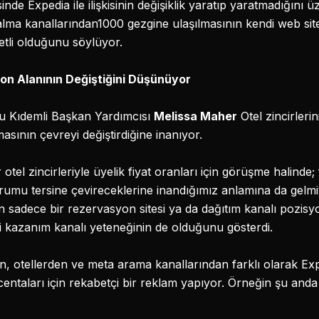
nde Expedia ile ilişkisinin değişiklik yaratıp yaratmadığını
 alma kanallarından1000 gezgine ulaşılmasının kendi web sit
tli olduğunu söylüyor.
n Alanının Değiştiğini Düşünüyor
u Kıdemli Başkan Yardımcısı
Melissa Maher
Otel zincirlerin
ının çevreyi değiştirdiğine inanıyor.
otel zincirleriyle üyelik fiyat oranları için görüşme halinde
umu tersine çevireceklerine inandığımız anlamına da gelmi
ın sadece bir rezervasyon sitesi ya da dağıtım kanalı pozis
ri kazanım kanalı yeteneğinin de olduğunu gösterdi.
n, otellerden ve meta arama kanallarından farklı olarak Ex
centaları için rekabetçi bir reklam yapıyor. Örneğin şu anda 