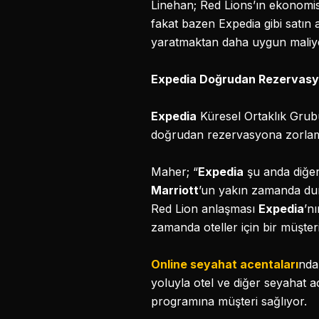
Linehan; Red Lions’ın ekonomisi
fakat bazen Expedia gibi satın
yaratmaktan daha uygun maliye
Expedia Doğrudan Rezervasyo
Expedia
Küresel Ortaklık Grub
doğrudan rezervasyona zorlamas
Maher; “
Expedia
şu anda diğer 
Marriott
’un yakın zamanda dur
Red Lion anlaşması
Expedia
’n
zamanda oteller için bir müşte
Online seyahat acentaları
nda
yoluyla otel ve diğer seyahat a
programına müşteri sağlıyor.