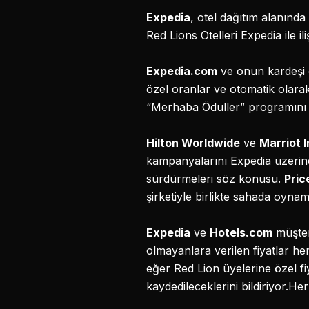
Expedia
, otel dağıtım alanında
Red Lions Otelleri Expedia ile ili
Expedia.com
ve onun kardeşi
özel oranlar ve otomatik olara
“Merhaba Ödüller” programını
Hilton Worldwide
ve
Marriot I
kampanyalarını Expedia üzerin
sürdürmeleri söz konusu.
Pric
şirketiyle birlikte sahada oyna
Expedia
ve
Hotels.com
müşter
olmayanlara verilen fiyatlar he
eğer Red Lion üyelerine özel f
kaydedileceklerini bildiriyor.H