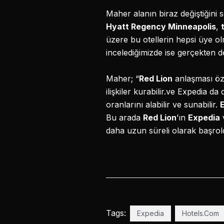
Maher alanın biraz değiştiğini s
Hyatt Regency Minneapolis
,
üzere bu otellerin hepsi üye ol
incelediğimizde ise gerçekten de
Maher; “
Red Lion
anlaşması öze
ilişkiler kurabilir.ve Expedia d
oranlarını alabilir ve sunabilir.
Bu arada
Red Lion
’ın
Expedia
daha uzun süreli olarak başrol
Tags:
Expedia
Hotels.Com