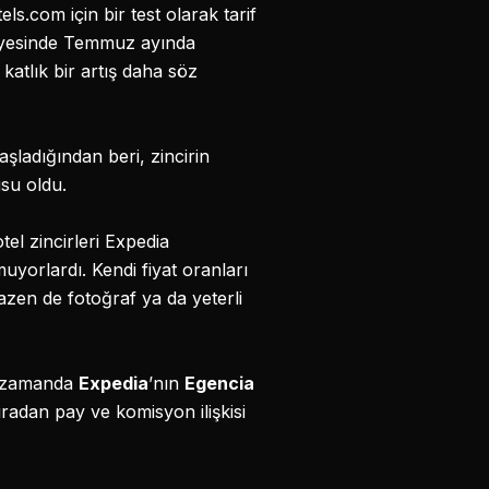
s.com için bir test olarak tarif
ayesinde Temmuz ayında
 katlık bir artış daha söz
ladığından beri, zincirin
su oldu.
l zincirleri Expedia
yorlardı. Kendi fiyat oranları
azen de fotoğraf ya da yeterli
nı zamanda
Expedia
’nın
Egencia
sıradan pay ve komisyon ilişkisi