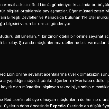
in e-mail adresini Red Lion’a gönderiyor ki aslında bu büyü
tür bilgileri ortaklarıyla paylaşmazlar. Eğer müşteri zate
 yani Birleşik Devletler ve Kanada’da bulunan 114 otel mül
u bilgisini veren bir e-mail gönderiyor.
dürü Bill Linehan; “, bir zincir otelin bir online seyahat a
li bir olay. Şu anda müşterilerimiz otellerine bile varmadan 
 Red Lion online seyahat acentalarına üyelik olmaksızın sunul
isna yapıldığını söyledi çünkü diğerlerinin Merhaba ödüller
yıtlı olan müşterileri algılayan teknolojiye sahip olmadıklar
sine Red Lion’ın elit üye olmayan müşterilerin de her ne olu
ini, üyelerin daha öncesinde
Expedia
üzerinde en düşük fiyat