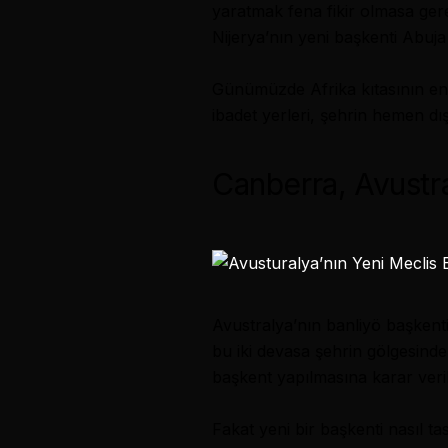
yaratmak fena fikir olmasa gere
Nijerya’nın yeni başkenti
Abuja
Günümüzde Afrika kıtasının en z
ibadet yerleri, şehrin hemen d
Canberra, Avustr
Avustralya’nın banliyö başkent
bu iki devasa şehrin gölgesind
başkent yapılmasına karar veril
Fakat yeni bir başkenti nasıl ta