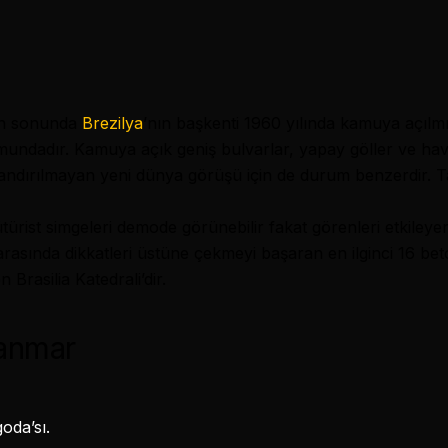
nin sonunda
Brezilya
’nın başkenti 1960 yılında kamuya açılm
mundadır. Kamuya açık geniş bulvarlar, yapay göller ve hava
landırılmayan yeni dünya görüşü için de durum benzerdir. 
ütürist simgeleri demode görünebilir fakat görenleri etkiley
arasında dikkatleri üstüne çekmeyi başaran en ilginci 16 beto
 Brasilia Katedrali’dir.
anmar