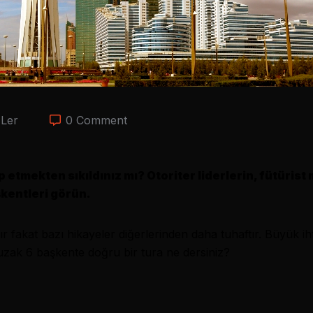
ler
0 Comment
ip etmekten sıkıldınız mı? Otoriter liderlerin, fütürist
şkentleri görün.
ır fakat bazı hikayeler diğerlerinden daha tuhaftır. Büyük i
 uzak 6 başkente doğru bir tura ne dersiniz?