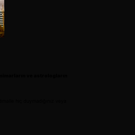
 mimarların ve astrologların
htimalle hiç duymadığınız veya