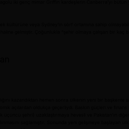
agolu iki genç mimar Griffin kardeşlerin Canberra’yı bütün yö
 kültürüne veya Sydney’in sörf ortamına sahip olmayabilir
haline gelmiştir. Çoğunlukla “şehir olmaya çalışan bir kaç b
tan
lığını kazandıktan hemen sonra ülkenin yeni bir başkente s
nomik açılardan oldukça geçerliydi. Baskın güçleri ve finans
üçüncü şehri) uzaklaştırmaya hevesli ve Pakistan’ın diğer b
ar alınmasını sağlamıştır. Sonunda yeni gelişmeye başlayan