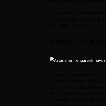
İslamabad
’ın güçlendirilmesine 
O zamandan bu yana İslamabad g
haline gelmiştir. Bedevi çadırı 
söylentilere göre CIA camiinin
Astana,
Kazakist
Görkemli ve etkileyici mi? Hayı
düzlüklerinde oldukça uzaklarda 
olarak 1997’de kabul edilen şeh
Nazarbayev’in gerçek üstü güçlü
tepesinde devasa altın bir küre
antik bir kuşa gönderme yapma