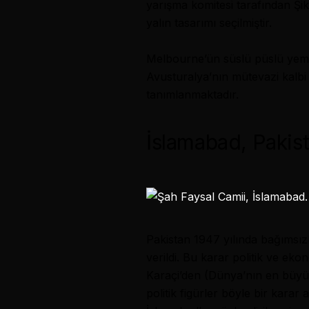
yarışma komitesi tarafından Şik
yalın tasarımı seçilmiştir.
Melbourne’ün süslü püslü yemek
Avusturalya’nın mütevazi kalbi 
tanımlanmaktadır.
İslamabad,
Pakis
Pakistan 1947 yılında bağımsız
verildi. Bu karar politik ve eko
Karaçi’den (Dünya’nın en büyük 
politik figürler böyle bir kar