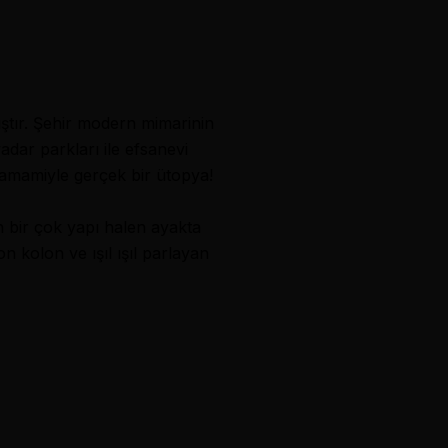
ıştır. Şehir modern mimarinin
dar parkları ile efsanevi
Tamamiyle gerçek bir ütopya!
en bir çok yapı halen ayakta
n kolon ve ışıl ışıl parlayan