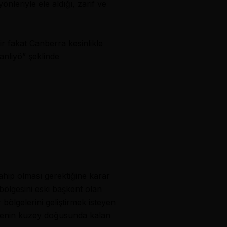
nleriyle ele aldığı, zarif ve
 fakat Canberra kesinlikle
anliyö” şeklinde
ahip olması gerektiğine karar
 bölgesini eski başkent olan
ölgelerini geliştirmek isteyen
 ülkenin kuzey doğusunda kalan