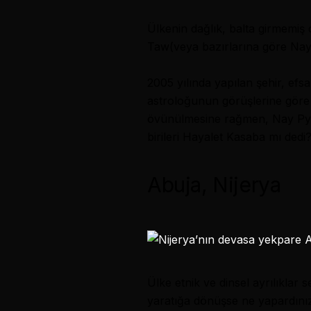
Ülkenin dağlık, balta girmemi
Taw
(veya bazırlarına göre Nay
2005 yılında yapılan şehir, ef
astroloğunun görüşlerine göre pla
övünülmesine rağmen, Nay Pyi T
birileri Hayalet Kasaba mı dedi
Abuja, Nijerya
Ülke etnik ve dinsel ayrılıklar
yaratığa dönüşse ne yapardını