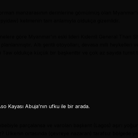
ş orman manzarasının derinlerine gömülmüş olan Myanmar’ı
pyidaw) kelimenin tam anlamıyla oldukça gizemlidir.
sanelere göre Myanmar’ın eski lideri Kıdemli General Than S
nlanmıştır. Altı şeritli otoyolları, devasa milli heykelleri ve 
aw oldukça küçük bir başkenttir ve çok az sayıda turist tar
?
 sebebiyle parçalansa ve varolan başkent (Lagos) aşırı yoğun
z? Ülkenin ortasında (çevreye nazaran) tarafsız bölgede y