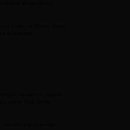
şe yaramış gibi görünüyor.
i binalar ve itibarını yitiren
de kalmaktadır.
sındadır. Ne yazık ki başkent
ucu olarak 1908 yılında
le! Yüzlerce plan arasından