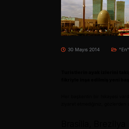
30 Mayıs 2014
"En"
Turistlerin ayak izlerini tak
fikriyle inşa edilmiş yeni ba
Her başkentin bir hikayesi vard
ziyaret etmediğiniz, gözlerden
Brasília, Brezilya