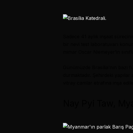
Sadece 41 aylık inşaat süreci
bir nevi test laboratuvarı konu
mimar Oscar Niemeyer’in sınıf
Günümüzde
Brasília
’nın bazı f
durmaktadır. Şehirdeki yapılar 
vitray camlar etrafına inşa edilen
Nay Pyi Taw, My