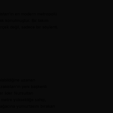
kistan’ın en modern metropolü
rak konulmuştur. Bir takım
ek değil, sadece bir söylenti.
labildiğine uzanan
azakistan’ın yeni başkenti
er lider Nursultan
7 metre yüksekliğe sahip,
t ağacına yumurtasını bırakan