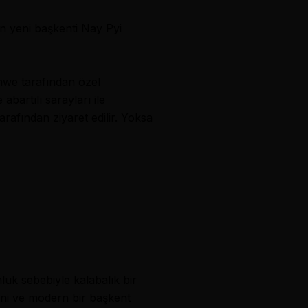
n yeni başkenti
Nay Pyi
hwe tarafından özel
abartılı sarayları ile
afından ziyaret edilir. Yoksa
luk sebebiyle kalabalık bir
eni ve modern bir başkent