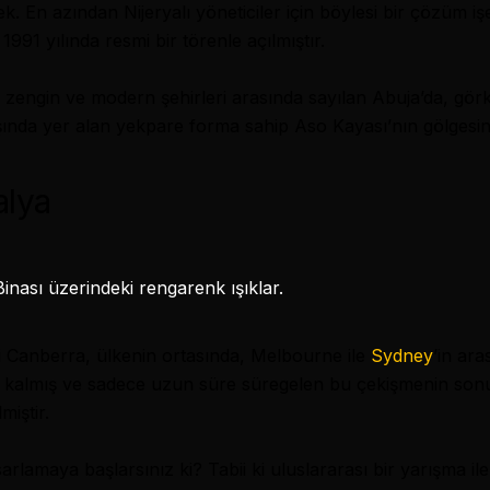
k. En azından Nijeryalı yöneticiler için böylesi bir çözüm i
1991 yılında resmi bir törenle açılmıştır.
engin ve modern şehirleri arasında sayılan Abuja’da, görkeml
ışında yer alan yekpare forma sahip Aso Kayası’nın gölgesin
alya
i
Canberra
, ülkenin ortasında, Melbourne ile
Sydney
’in ara
e kalmış ve sadece uzun süre süregelen bu çekişmenin son
miştir.
sarlamaya başlarsınız ki? Tabii ki uluslararası bir yarışma i