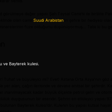
karar verildi.
örülmeye değer yapısı Şah Faysal Camii’si ile birlikte Pa
şeklinde olan camii
Suudi Arabistan
’ın şehre bir hediyesi ola
 minarelerinin füze olduğunu düşünüyormuş… Tabii ki bu gerç
an
r! Tuhaf ve büyüleyici mi? Evet!
Astana
Orta Asya’nın göz a
yer alan, çağın ilerisinde ve devasa anıtsal bir şehirdir. K
ir inanılmayacak kadar büyük ölçekte petrol geliri ve otorit
lük duygusunun bir eseridir. Şehrin en etkileyici yapısı 9
 bulunan Bayterek Kulesi’dir. Kulenin bu yapısı kutsal haya
ktadır.