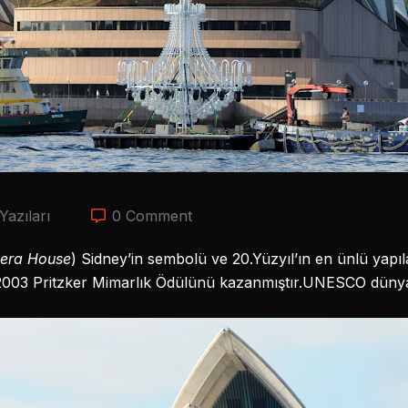
Yazıları
0 Comment
era House
) Sidney’in sembolü ve 20.Yüzyıl’ın en ünlü yapıl
003 Pritzker Mimarlık Ödülünü kazanmıştır.UNESCO dünya k