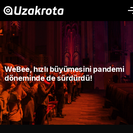
WeBee, hızlı büyümesini pandemi
döneminde de sürdürdü!