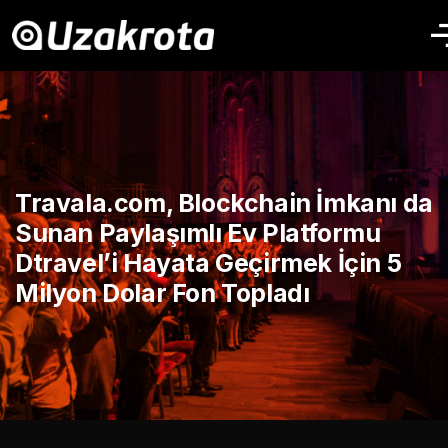
Travala.com, Blockchain İmkanı da
Sunan Paylaşımlı Ev Platformu
Dtravel’i Hayata Geçirmek İçin 5
Milyon Dolar Fon Topladı