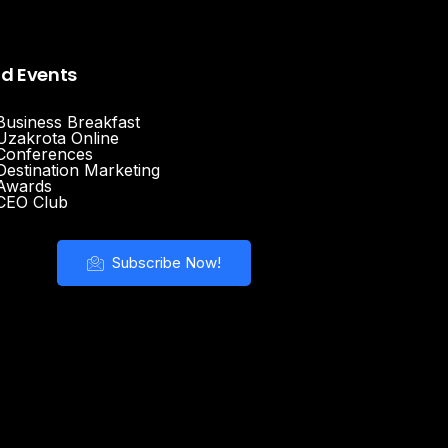
nd Events
Business Breakfast
Uzakrota Online
Conferences
Destination Marketing
Awards
CEO Club
Subscribe Now!