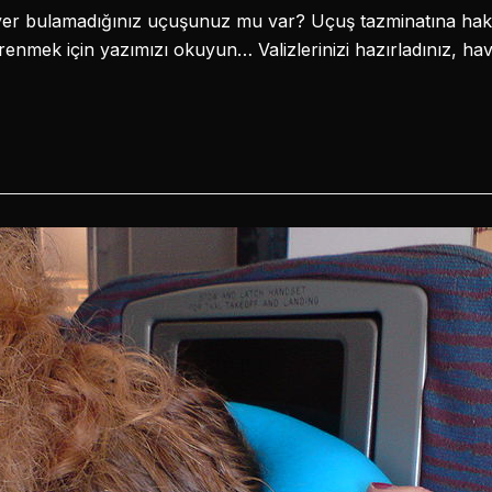
a yer bulamadığınız uçuşunuz mu var? Uçuş tazminatına ha
ğrenmek için yazımızı okuyun… Valizlerinizi hazırladınız, ha