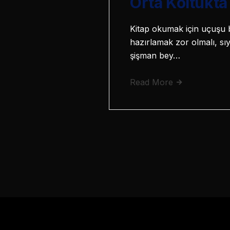
Orta Koltukta
Kitap okumak için uçuşu b
hazırlamak zor olmalı, sı
şişman bey…
Read More