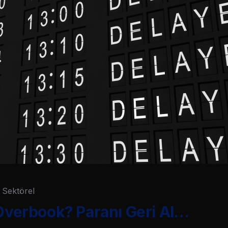
Sektörel
 Overbook? Paranı Geri Al…