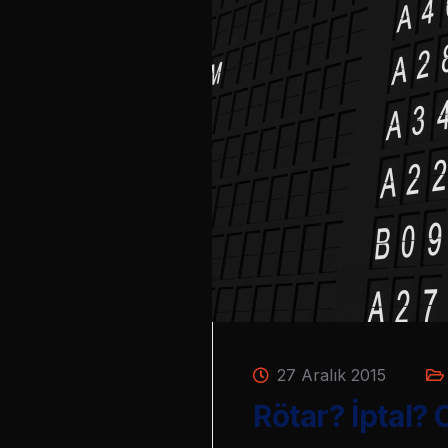
27 Aralık 2015
Rötar? İptal?