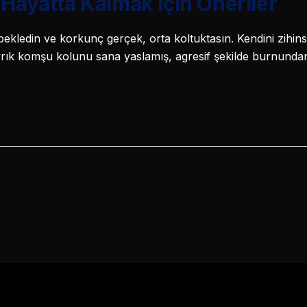
 Hayatta Kalmak İçin Öneriler
ekledin ve korkunç gerçek, orta koltuktasın. Kendini zihin
yrık komşu kolunu sana yaslamış, agresif şekilde burnundan