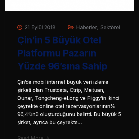
21 Eylül 2018
Haberler
,
Sektörel
Çin’in 5 Büyük Otel
Platformu Pazarın
Yüzde 96’sına Sahip
Çin’de mobil internet büyük veri izleme
şirketi olan Trustdata, Ctrip, Meituan,
Qunar, Tongcheng-eLong ve Fliggy’in ikinci
çeyrekte online otel rezervasyonlarının%
96,4’ünü oluşturduğunu belirtti. Bu büyük 5
şirket, ayrıca bu çeyrekte…
Read More