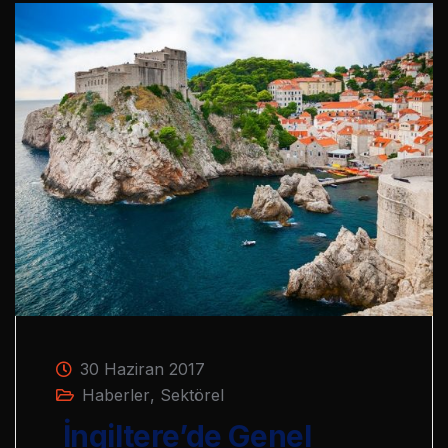
30 Haziran 2017
Haberler
,
Sektörel
İngiltere’de Genel