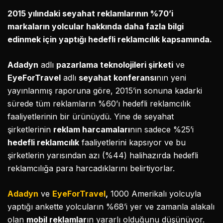
2015 yılındaki seyahat reklamlarının %70’i
markaların yolcular hakkında daha fazla bilgi
edinmek için yaptığı hedefli reklamcılık kapsamında.
Adadyn
adlı
pazarlama teknolojileri şirketi
ve
EyeForTravel
adlı
seyahat konferansı
nın yeni
yayınlanmış raporuna göre, 2015’in sonuna kadarki
sürede tüm reklamların %60’ı hedefli reklamcılık
faaliyetlerinin bir ürünüydü. Yine de seyahat
şirketlerinin
reklam harcamaları
nın sadece %25’i
hedefli reklamcılık
faaliyetlerini kapsıyor ve bu
şirketlerin yarısından azı (%44) halihazırda hedefli
reklamcılığa para harcadıklarını belirtiyorlar.
Adadyn
ve
EyeForTravel
,
1000 Amerikalı yolcuyla
yaptığı ankette yolcuların %68’i yer ve zamanla alakalı
olan
mobil reklamlar
ın yararlı olduğunu düşünüyor.