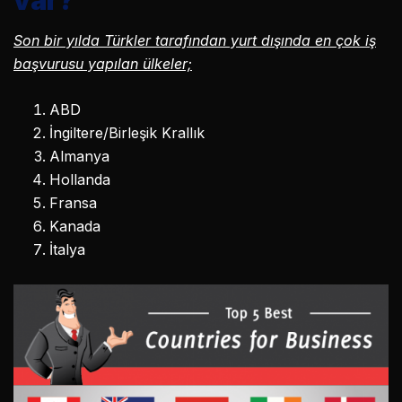
var?
Son bir yılda Türkler tarafından yurt dışında en çok iş
başvurusu yapılan ülkeler;
ABD
İngiltere/Birleşik Krallık
Almanya
Hollanda
Fransa
Kanada
İtalya