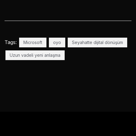
Tags:
Microsoft
oyo
Seyahatte dijital dönüşüm
Uzun vadeli yeni anlaşma