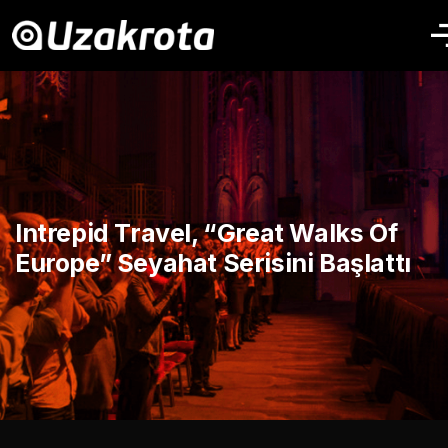
Intrepid Travel, “Great Walks Of
Europe” Seyahat Serisini Başlattı