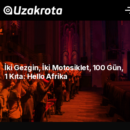
İki Gezgin, İki Motosiklet, 100 Gün,
1 Kıta: Hello Afrika