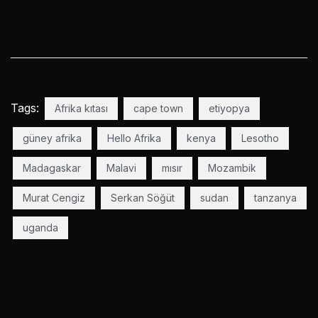
Tags:
Afrika kıtası
cape town
etiyopya
güney afrika
Hello Afrika
kenya
Lesotho
Madagaskar
Malavi
mısır
Mozambik
Murat Cengiz
Serkan Söğüt
sudan
tanzanya
uganda