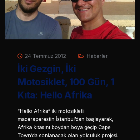
24 Temmuz 2012
Haberler
İki Gezgin, İki
Motosiklet, 100 Gün, 1
Kıta: Hello Afrika
“Hello Afrika” iki motosikletli
maceraperestin İstanbul’dan başlayarak,
Afrika kıtasını boydan boya geçip Cape
Town’da sonlanacak olan yolculuk projesi.