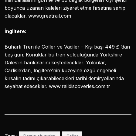
manzaralarını görme ve bu dağlık bölgenin kıyı şeridi
boyunca uzanan kaleleri ziyaret etme fırsatına sahip
olacaklar. www.greatrail.com
İngiltere:
Buharlı Tren ile Göller ve Vadiler – Kişi başı 449 £ ‘dan
beş gün: Konuklar bu tren yolculuğunda Yorkshire
Dales’in harikalarını keşfedecekler. Yolcular,
Carlisle’dan, İngiltere’nin kuzeyine özgü engebeli
kırsalın tadını çıkarabilecekleri tarihi demiryollarında
seyahat edecekler. www.raildiscoveries.com.tr