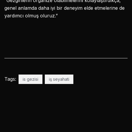
“Gezginlerin organize olabilmelerini kolaylaştırdıkça,
genel anlamda daha iyi bir deneyim elde etmelerine de
yardımcı olmuş oluruz.”
Tags:
is gezisi
iş seyahati