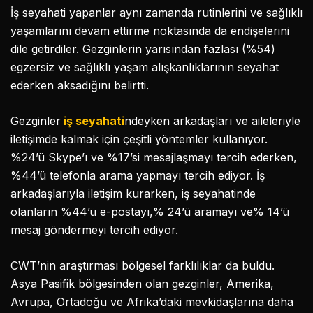
İş seyahati yapanlar aynı zamanda rutinlerini ve sağlıklı
yaşamlarını devam ettirme noktasında da endişelerini
dile getirdiler. Gezginlerin yarısından fazlası (%54)
egzersiz ve sağlıklı yaşam alışkanlıklarının seyahat
ederken aksadığını belirtti.
Gezginler
iş seyahati
ndeyken arkadaşları ve aileleriyle
iletişimde kalmak için çeşitli yöntemler kullanıyor.
%24’ü Skype’ı ve %17’si mesajlaşmayı tercih ederken,
%44’ü telefonla arama yapmayı tercih ediyor. İş
arkadaşlarıyla iletişim kurarken, iş seyahatinde
olanların %44’ü e-postayı,% 24’ü aramayı ve% 14’ü
mesaj göndermeyi tercih ediyor.
CWT’nin araştırması bölgesel farklılıklar da buldu.
Asya Pasifik bölgesinden olan gezginler, Amerika,
Avrupa, Ortadoğu ve Afrika’daki mevkidaşlarına daha