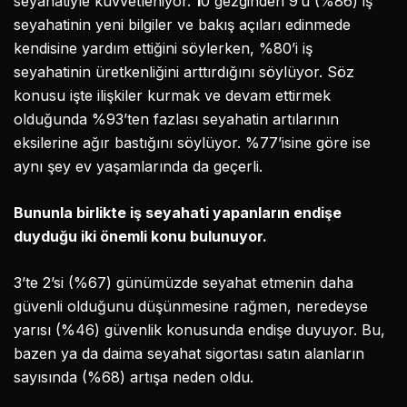
seyahatiyle kuvvetleniyor.
1
0 gezginden 9’u (%86) iş
seyahatinin yeni bilgiler ve bakış açıları edinmede
kendisine yardım ettiğini söylerken, %80’i iş
seyahatinin üretkenliğini arttırdığını söylüyor. Söz
konusu işte ilişkiler kurmak ve devam ettirmek
olduğunda %93’ten fazlası seyahatin artılarının
eksilerine ağır bastığını söylüyor. %77’isine göre ise
aynı şey ev yaşamlarında da geçerli.
Bununla birlikte iş seyahati yapanların endişe
duyduğu iki önemli konu bulunuyor.
3’te 2’si (%67) günümüzde seyahat etmenin daha
güvenli olduğunu düşünmesine rağmen, neredeyse
yarısı (%46) güvenlik konusunda endişe duyuyor. Bu,
bazen ya da daima seyahat sigortası satın alanların
sayısında (%68) artışa neden oldu.