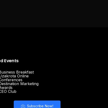
nd Events
Business Breakfast
Uzakrota Online
Conferences
Destination Marketing
Awards
CEO Club
Subscribe Now!