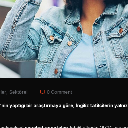
ler
,
Sektörel
0 Comment
in yaptığı bir araştırmaya göre, İngiliz tatilcilerin yaln
e geleneksel
seyahat acentaları
tehdit altında: 18-24 yaş a