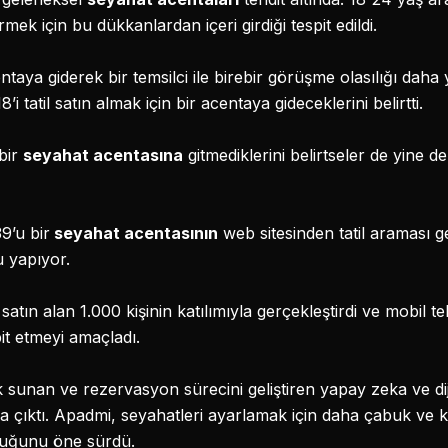
ek için bu dükkanlardan içeri girdiği tespit edildi.
centaya giderek bir temsilci ile birebir görüşme olasılığı daha
’i tatil satın almak için bir acentaya gideceklerini belirtti.
 bir
seyahat acentasına
gitmediklerini belirtseler de yine de
39’u bir
seyahat acentasının
web sitesinden tatil araması g
u yapıyor.
 satın alan 1.000 kişinin katılımıyla gerçekleştirdi ve mobil te
pit etmeyi amaçladı.
ek sunan ve rezervasyon sürecini geliştiren yapay zeka ve dij
ya çıktı. Apadmi, seyahatleri ayarlamak için daha çabuk ve
lduğunu öne sürdü.