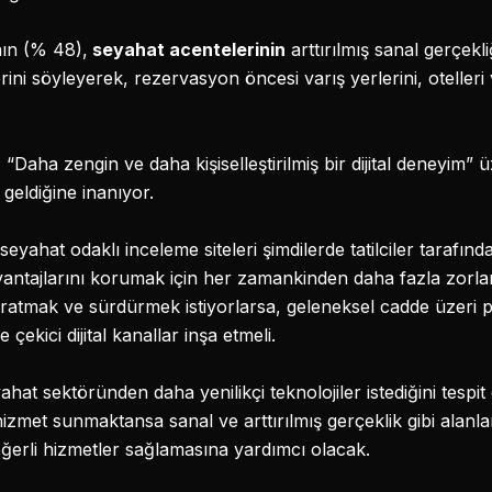
nın (% 48),
seyahat acentelerinin
arttırılmış sanal gerçekl
rini söyleyerek, rezervasyon öncesi varış yerlerini, otelleri 
“Daha zengin ve daha kişiselleştirilmiş bir dijital deneyim” 
geldiğine inanıyor.
seyahat odaklı inceleme siteleri şimdilerde tatilciler tarafınd
vantajlarını korumak için her zamankinden daha fazla zorlan
aratmak ve sürdürmek istiyorlarsa, geleneksel cadde üzeri
çekici dijital kanallar inşa etmeli.
hat sektöründen daha yenilikçi teknolojiler istediğini tespit
 hizmet sunmaktansa sanal ve arttırılmış gerçeklik gibi alan
ğerli hizmetler sağlamasına yardımcı olacak.