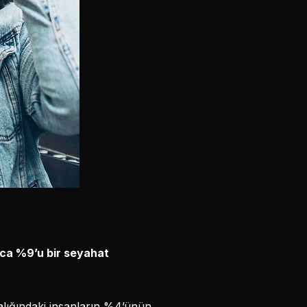
ızca %9’u bir seyahat
ralığındaki insanların %4’ünün