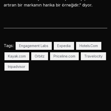
artıran bir markanın harika bir örneğidir.” diyor.
Tags:
Engagement Labs
Expedia
Hotels.Com
Kayak.com
Orbitz
Priceline.com
Travelocity
tripadvisor