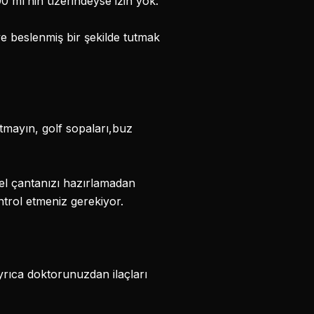
00 ml’nin üzerindeyse izin yok.
ve beslenmiş bir şekilde tutmak
rtmayın, golf sopaları,buz
el çantanızı hazırlamadan
ntrol etmeniz gerekiyor.
Ayrıca doktorunuzdan ilaçları