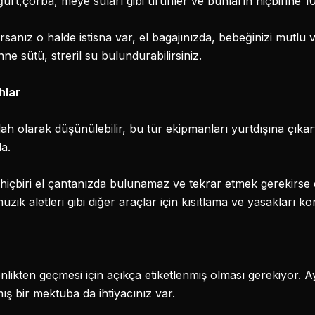
oğurt,çorba, meye suları gibi ürünler ve bunların hiçbirine 1
sanız o halde istisna var, el bagajınızda, bebeğinizi mutlu 
e sütü, streril su bulundurabilirsiniz.
hlar
ilah olarak düşünülebilir, bu tür ekipmanları yurtdışına çıka
da.
hiçbiri el çantanızda bulunamaz ve tekrar etmek gerekirse 
ik aletleri gibi diğer araçlar için kısıtlama ve yasakları ko
venlikten geçmesi için açıkça etiketlenmiş olması gerekiyor. 
ış bir mektuba da ihtiyacınız var.