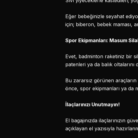
Sıvı yiyeceklerle kastedilen; y
Eğer bebeğinizle seyahat ediyor
için; biberon, bebek maması, ann
Spor Ekipmanları: Masum Sila
Evet, badminton raketiniz bir s
patenleri ya da balık oltalarını 
Bu zararsız görünen araçların 
önce, spor ekipmanları ya da müz
İlaçlarınızı Unutmayın!
El bagajınızda ilaçlarınızın gü
açıklayan el yazısıyla hazırlanm