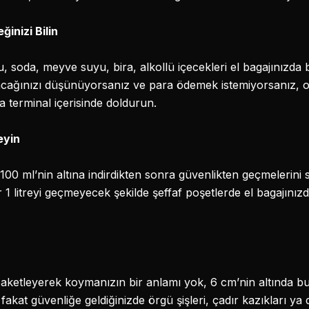
inizi Bilin
u, soda, meyve suyu, bira, alkollü içecekleri el bagajınızd
ağınızı düşünüyorsanız ve para ödemek istemiyorsanız, o 
a terminal içerisinde doldurun.
eyin
 100 ml’nin altına indirdikten sonra güvenlikten geçmelerini 
r 1 litreyi geçmeyecek şekilde şeffaf poşetlerde el bagajınız
paketleyerek koymanızın bir anlamı yok, 6 cm’nin altında bul
 fakat güvenliğe geldiğinizde örgü şişleri, çadır kazıkları y