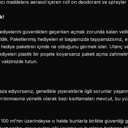
cı maddelere aerasol içeren roll on deodorant ve spreyler 
k!
iyelerini güvenlikten geçerken açmak zorunda kalan veliler 
ik. Paketlenmiş hediyeleri el bagajınızda taşıyamazsınız, e
hediye paketinin içinde ne olduğunu görmek ister. Utanç v
diyeleri plastik bir poşete koyarsanız paketi açma zahmet
valizinizde tutun.
a ediyorsanız, genellikle yiyeceklerle ilgili sorunlar yaşanm
rılınmasına yönelik olarak bazı kısıtlamaları mevcut, bu yüz
e 100 ml’nin üzerindeyse o halde bunlarla birlikte güvenliği 