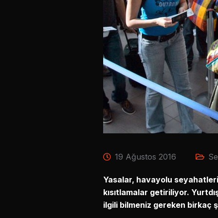
19 Ağustos 2016
Se
Yasalar, havayolu seyahatleri i
kısıtlamalar getiriliyor. Yurt
ilgili bilmeniz gereken birkaç ş