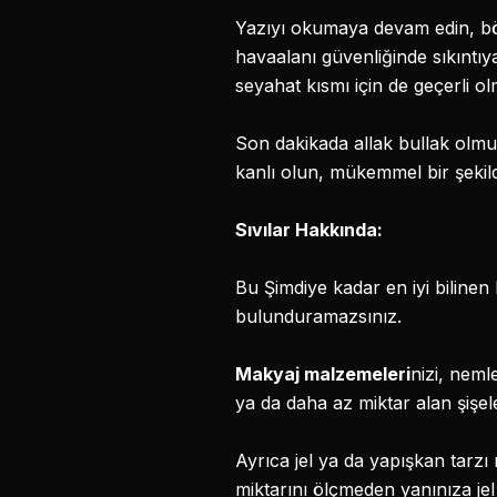
Yazıyı okumaya devam edin, böyl
havaalanı güvenliğinde sıkıntıy
seyahat kısmı için de geçerli ol
Son dakikada allak bullak olmuş
kanlı olun, mükemmel bir şekil
Sıvılar Hakkında:
Bu Şimdiye kadar en iyi bilinen 
bulunduramazsınız.
Makyaj malzemeleri
nizi, neml
ya da daha az miktar alan şişeler
Ayrıca jel ya da yapışkan tarzı 
miktarını ölçmeden yanınıza je