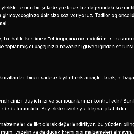
elikle üzücü bir şekilde yüzlerce lira değerindeki kozmetik
a girmeyeceğinize dair size söz veriyoruz. Tatiller eğlencel
malı.
 bir halde kendinize “
el bagajıma ne alabilirim
” sorusunu 
de toplanmış el bagajınızla havaalanı güvenliğinden sorunsu
kurallardan biridir sadece teyit etmek amaçlı olarak; el bagaj
endiricinizi, duş jelinizi ve şampuanlarınızı kontrol edin! Bunl
de bulunmalıdır. Böylelikle sizinle yurtdışına çıkabilirler.
malzemeler de likit olarak değerlendiriliyor, bu yüzden bilin
l mum, vazelin ya da dudak kremi gibi malzemeleri almayın.