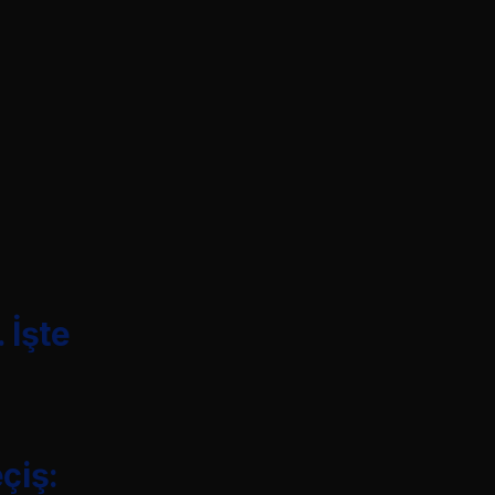
 İşte
çiş: