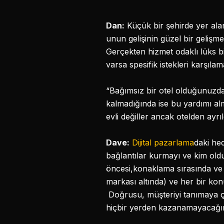
Dan:
Küçük bir şehirde yer alan
unun gelişinin güzel bir geliş
Gerçekten hizmet odaklı lüks bir
varsa spesifik istekleri karşıla
“Bağımsız bir otel olduğunuzda
kalmadığında ise bu yardımı alma
evli değiller ancak otelden ayrı
Dave:
Dijital pazarlama
daki hed
bağlantılar kurmayı ve kim oldu
öncesi,konaklama sırasında ve 
markası altında) ve her bir ko
Doğrusu, müşteriyi tanımaya ç
hiçbir yerden kazanamayacağım