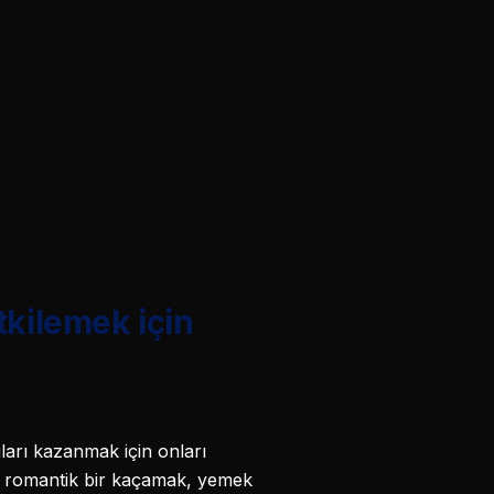
tkilemek için
arı kazanmak için onları
n- romantik bir kaçamak, yemek