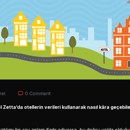
rel
0 Comment
etta’da otellerin verileri kullanarak nasıl kâra geçebile
 katılımı bir şey anlam ifade ediyorsa, bu doğru yolda oldu