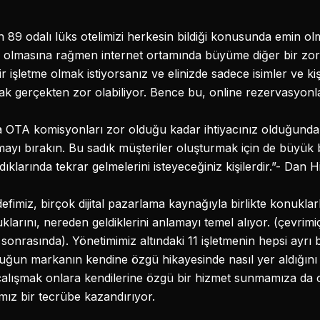
 89 odalı lüks otelimizi herkesin bildiği konusunda emin o
me olmasına rağmen internet ortamında büyüme diğer bir zor
 işletme olmak istiyorsanız ve elinizde sadece isimler ve kiş
mak gerçekten zor olabiliyor. Bence bu, online rezervasyonla b
 OTA komisyonları zor olduğu kadar ihtiyacınız olduğunda ya
yı bırakın. Bu sadık müşteriler oluşturmak için de büyük bir
ldıklarında tekrar gelmelerini isteyeceğiniz kişilerdir.”- Dan
efimiz, birçok dijital pazarlama kaynağıyla birlikte konuklarla
klarını, nereden geldiklerini anlamayı temel alıyor. (çevri
sonrasında). Yönetimimiz altındaki 11 işletmenin hepsi ayrı
nuğun markanın kendine özgü hikayesinde nasıl yer aldığını 
alışmak onlara kendilerine özgü bir hizmet sunmamıza da o
ız bir tecrübe kazandırıyor.