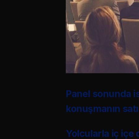
Panel sonunda is
konuşmanın satır
Yolcularla iç iç