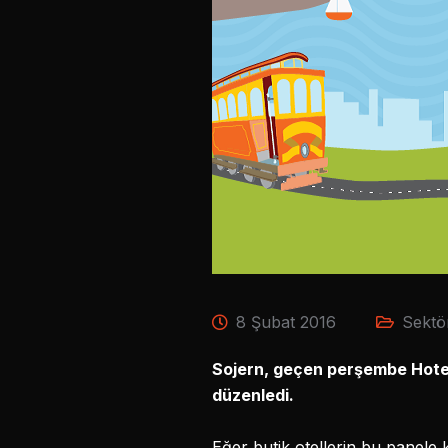
8 Şubat 2016
Sektö
Sojern, geçen perşembe Hotel Z
düzenledi.
Eğer butik otellerin bu panele