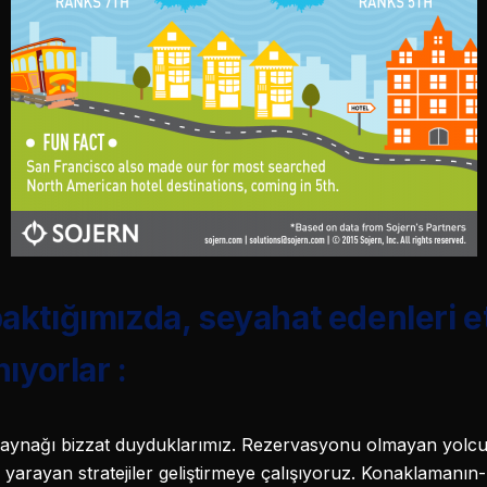
baktığımızda, seyahat edenleri e
nıyorlar :
kaynağı bizzat duyduklarımız. Rezervasyonu olmayan yolcul
e yarayan stratejiler geliştirmeye çalışıyoruz. Konaklamanı