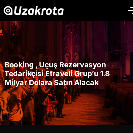
Booking , Uçuş Rezervasyon
Tedarikçisi Etraveli Grup’u 1.8
Milyar Dolara Satın Alacak