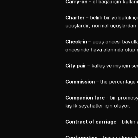
Carry-on
–
el bagajı için kullanı
Charter
–
belirli bir yolculuk i
uçuşlardır, normal uçuşlardan
Check-in
–
uçuş öncesi bavullar
öncesinde hava alanında olup ge
City pair
–
kalkış ve iniş için se
Commission
–
the percentage of
Companion fare
–
bir promosyon
kişilik seyahatler için oluyor.
Contract of carriage
–
biletin
Confirmation
–
hava yoluna, kes