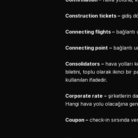
Construction tickets
–
gidiş dö
Connecting flights
–
bağlantı u
Connecting point
–
bağlantı uç
Consolidators
–
hava yolları k
biletini, toplu olarak ikinci bir 
kullanılan ifadedir.
Corporate rate
–
şirketlerin da
Hangi hava yolu olacağına genell
Coupon
–
check-in sırsında veri