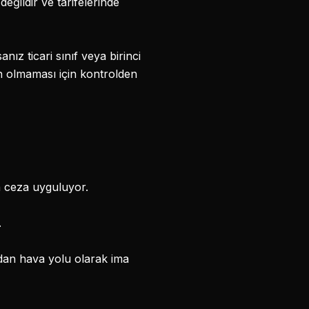
değildir ve tarifelerinde
ız ticari sınıf veya birinci
un olmaması için kontrolden
a ceza uyguluyor.
.
ndan hava yolu olarak ima