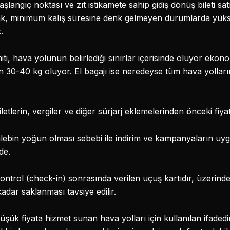
aşlangıç noktası ve zıt istikamete sahip gidiş dönüş bileti sat
rak, minimum kalış süresine denk gelmeyen durumlarda yük
.
iti, hava yolunun belirlediği sınırlar içerisinde oluyor ekono
 için 30-40 kg oluyor. El bagajı ise neredeyse tüm hava yollar
letlerin, vergiler ve diğer sürjarj eklemelerinden önceki fiyat
lebin yoğun olması sebebi ile indirim ve kampanyaların uyg
de.
ntrol (check-in) sonrasında verilen uçuş kartıdır, üzerin
kadar saklanması tavsiye edilir.
üşük fiyata hizmet sunan hava yolları için kullanılan ifaded