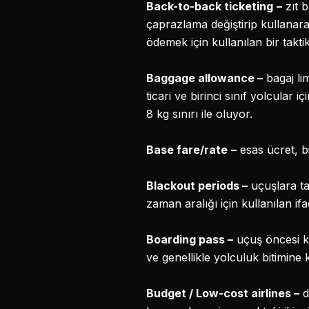
Back-to-back ticketing
–
zıt b
çaprazlama değiştirip kullana
ödemek için kullanılan bir taktik
Baggage allowance
–
bagaj lim
ticari ve birinci sınıf yolcular
8 kg sınırı ile oluyor.
Base fare/rate
–
esas ücret, bi
Blackout periods
–
uçuşlara ta
zaman aralığı için kullanılan ifa
Boarding pass
–
uçuş öncesi ko
ve genellikle yolculuk bitimine 
Budget / Low-cost airlines
–
d