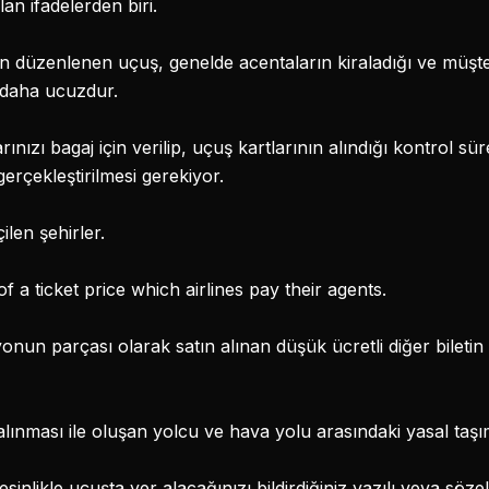
lan ifadelerden biri.
çin düzenlenen uçuş, genelde acentaların kiraladığı ve müşter
 daha ucuzdur.
ınızı bagaj için verilip, uçuş kartlarının alındığı kontrol sü
rçekleştirilmesi gerekiyor.
çilen şehirler.
 a ticket price which airlines pay their agents.
un parçası olarak satın alınan düşük ücretli diğer biletin ta
 alınması ile oluşan yolcu ve hava yolu arasındaki yasal taş
inlikle uçuşta yer alacağınızı bildirdiğiniz yazılı veya sözel 