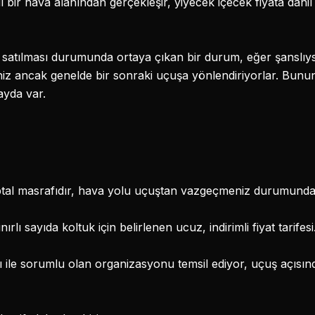
l bir hava alanından gerçekleşir, yiyecek içecek fiyata dahil 
satılması durumunda ortaya çıkan bir durum, eğer şanslıysan
rsiniz ancak genelde bir sonraki uçuşa yönlendiriyorlar. Bun
ayda var.
iptal masrafıdır, hava yolu uçuştan vazgeçmeniz durumund
nırlı sayıda koltuk için belirlenen ucuz, indirimli fiyat tarifesi
 ile sorumlu olan organizasyonu temsil ediyor, uçuş açısı