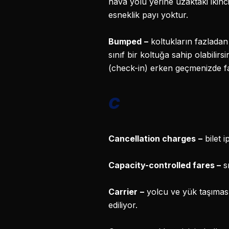
hava yolu yerine uzaktaki ikinci
esneklik payı yoktur.
Bumped
–
koltukların fazladan 
sınıf bir koltuğa sahip olabili
(check-in) erken geçmenizde f
C
Cancellation charges
–
bilet 
Capacity-controlled fares
–
sı
Carrier
–
yolcu ve yük taşıması
ediliyor.