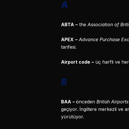
A
ABTA
–
the
Association of Brit
APEX
–
Advance Purchase Exc
tarifesi.
Airport code
–
üç harfli ve he
B
BAA
–
önceden
British Airport
geçiyor. İngiltere merkezli ve a
yürütüyor.