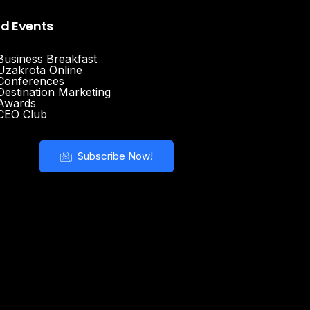
nd Events
Business Breakfast
Uzakrota Online
Conferences
Destination Marketing
Awards
CEO Club
Subscribe Now!