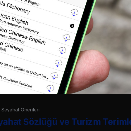
Seyahat Önerileri
yahat Sözlüğü ve Turizm Teriml