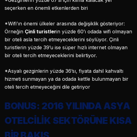
*Gezginlerin yüzde 67’si için klima kalacak yer
seçerken en önemli etkenlerden biri
*Wifi’ın önemi ülkeler arasında değişiklik gösteriyor:
Örneğin
Çinli turistler
in yüzde 60’ı odada wifi olmayan
bir oteli asla tercih etmeyeceklerini söylüyor. Çinli
turistlerin yüzde 39’u ise süper hızlı internet olmayan
bir oteli tercih etmeyeceklerini belirtiyor.
*Asyalı gezginlerin yüzde 36’sı, fiyata dahil kahvaltı
hizmeti sunmayan ya da odada kettle bulunmayan bir
oteli tercih etmeyeceğini dile getiriyor
BONUS: 2016 YILINDA ASYA
OTELCİLİK SEKTÖRÜNE KISA
BİR BAKIŞ