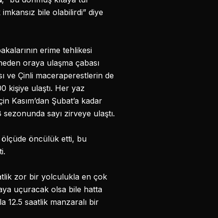
mkansız bile olabilirdi” diye
kalarının erime tehlikesi
bitmeden oraya ulaşma çabası
sı ve Çinli maceraperestlerin de
0 kişiye ulaştı. Her yaz
 için Kasım’dan Şubat’a kadar
sezonunda sayı zirveye ulaştı.
 ölçüde öncülük etti, bu
i.
lik zor bir yolculukla en çok
aya uçuracak olsa bile hatta
la 12.5 saatlik manzaralı bir