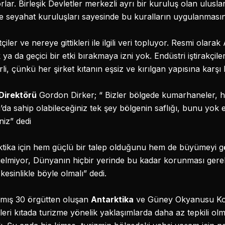
orlar. Birleşik Devletler merkezli ayrı bir kuruluş olan ulusl
üye seyahat kuruluşları sayesinde bu kuralların uygulanması
iler ve nereye gittikleri ile ilgili veri topluyor. Resmi olarak
a da geçici bir etki bırakmaya izni yok. Endüstri iştirakçil
li, çünkü her şirket kıtanın eşsiz ve kırılgan yapısına karş
Direktörü
Gordon Dirker; “ Bizler bölgede kumarhaneler, h
da sahip olabileceğiniz tek şey bölgenin saflığı, bunu yok 
niz” dedi
ktika için hem güçlü bir talep olduğunu hem de büyümeyi 
elmiyor, Dünyanın hiçbir yerinde bu kadar korunması gerek
esinlikle böyle olmalı” dedi.
mış 30 örgütten oluşan
Antarktika
ve Güney Okyanusu Koa
tleri kıtada turizme yönelik yaklaşımlarda daha az tepkili ol