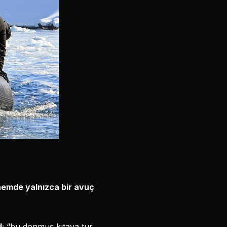
önemde yalnızca bir avuç
d
; “bu donmuş kıtaya tur