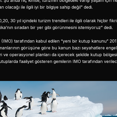
ı. Şu anda hiç kimse, turizmin bölgedeki vahşi yaşam için n
olacağı ile ilgili iyi bir bilgiye sahip değil” dedi.
20, 30 yıl içindeki turizm trendleri ile ilgili olarak hiçbir fik
ika’nın sıradan bir yer gibi görünmesini istemiyoruz” dedi.
(IMO) tarafından kabul edilen “yeni bir kutup kanunu” 201
manlarının görüşüne göre bu kanun bazı seyahatlere engel te
i ve operasyonel planları da içerecek şekilde kutup bölgesi
utuplarda faaliyet gösteren gemilerin IMO tarafından verilece