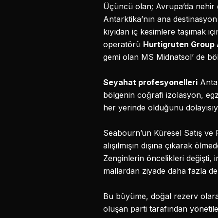
Üçüncü olan; Avrupa’da nehir g
Antarktika’nın ana destinasyon o
kıyıdan iç kesimlere taşımak içi
operatörü
Hurtigruten Group
gemi olan MS Midnatsol’ de bö
Seyahat profesyonelleri
Antar
bölgenin coğrafi izolasyon, eg
her yerinde olduğunu dolayısıyl
Seabourn’un Küresel Satış ve
alışılmışın dışına çıkarak ölme
Zenginlerin öncelikleri değişti
mallardan ziyade daha fazla den
Bu büyüme, doğal rezerv olara
oluşan parti tarafından yönetile