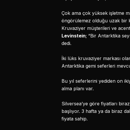
Çok ama çok yüksek işletme maliy
öngörülemez olduğu uzak bir k
Kruvaziyer müşterileri ve acen
Levinstein
; “Bir Antarktika se
dedi.
İki lüks kruvaziyer markası ol
Antarktika gemi seferleri mevcu
Bu yıl seferlerini yediden on iki
alma planı var.
Silversea’ye göre fiyatları bir
başlıyor. 3 hafta ya da biraz da
fiyata sahip.