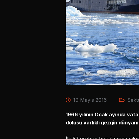
19 Mayıs 2016
Sekt
1966 yılının Ocak ayında vata
dolusu varlıklı gezgin dünyanı
İlk 57 grubun buz üzerine çıkma