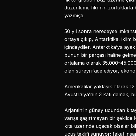
düzenleme fikrinin zorluklarla b
yazmıştı.
50 yıl sonra neredeyse imkansı
ortaya çıkıp, Antarktika, iklim
içindeydiler. Antarktika’ya aya
bunun bir parçası haline gelmesi
ortalama olarak 35.000-45.000 
olan süreyi ifade ediyor, ekon
Amerikalılar yaklaşık olarak 12
Avustralya’nın 3 katı demek, bu s
Arjantin’in güney ucundan kıta
varışa şaşırtmayan bir şekilde 
kıta üzerinde uçacak olsalar bil
uçuş teklifi sunuyor; fakat insa