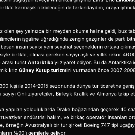
irlikte karmaşık olabileceğin de farkındaydım, oraya gitmek i
z olan şey yalnızca bir meydan okuma haline geldi, buz taba
 bilimcilerin işgaline uğradığında zengin gezginler de parti 
k basan insan sayısı yeni seyahat seçeneklerin ortaya çıkma
yle birlikte, olması gereken sayıyı aştı ve yıllık rekor 46.00
arası turist
Antarktika
’yı ziyaret ediyor. Bu da Antarktika
omik kriz
Güney Kutup turizmi
ni vurmadan önce 2007-2008 
.300 kişi ile 2014-2015 sezonunda dünya tur ticaretine geniş
ayıyı Çinli ziyaretçiler, Birleşik Krallık ve Almanya takip ett
ya yapılan yolculuklarda Drake boğazından geçerek 40 saat
kruvaziyer endüstrisi hakim, ve birkaç operatör insanları or
e, örneğin Avustralyalı bir tur şirketi Boeing 747 tipi uçağıy
nların %90’ı gemilerle geliyor.