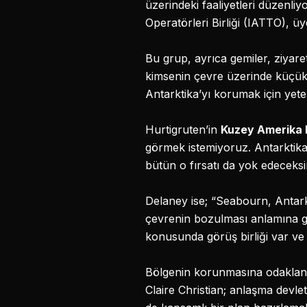
üzerindeki faaliyetleri düzenliy
Operatörleri Birliği (IATTO), 
Bu grup, ayrıca gemiler, ziyaretç
kimsenin çevre üzerinde küçük y
Antarktika’yı korumak için yeter
Hurtigruten’in
Kuzey Amerika 
görmek istemiyoruz. Antarktika’
bütün o fırsatı da yok edeceksi
Delaney ise; “Seabourn, Antar
çevrenin bozulması anlamına g
konusunda görüş birliği var ve k
Bölgenin korunmasına odaklan
Claire Christian; anlaşma devle