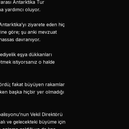
ararası Antarktika Tur
na yardımcı oluyor.
 Antarktika’yı ziyarete eden hiç
erine göre; şu anki mevzuat
ı hassas davranıyor.
ediyelik eşya dükkanları
etmek istiyorsanız o halde
gördü; fakat büyüyen rakamlar
en başka hiçbir yer olmadığı
lisyonu’nun Vekil Direktörü
malı ve gelecekteki büyüme için