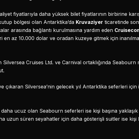
et fiyatlarıyla daha yüksek bilet fiyatlarının birbirine karı
utup bölgesi olan Antarktika’da
Kruvaziyer
ticaretinde son
talar arasında bağlantı kurulmasına yardım eden
Cruiseco
yri en az 10.000 dolar ve oradan kuzeye gitmek için inanılma
an Silversea Cruises Ltd. ve Carnival ortaklığında Seabour
t.
ye çıkaran Silversea’nin gelecek yıl Antarktika seferleri için 
az daha ucuz olan Seabourn seferleri ise kişi başına yaklaşı
ha uzun süren seyahatler için daha gösterişli suitler ise kiş