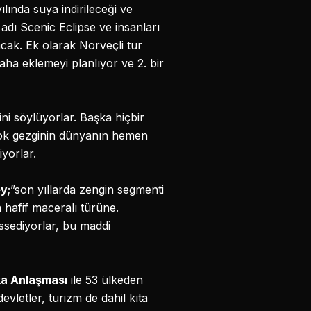
ında suya indirileceği ve
 adı Scenic Eclipse ve insanları
lacak. Ek olarak Norveçli tur
aha eklemeyi planlıyor ve 2. bir
ini söylüyorlar. Başka hiçbir
rçok gezginin dünyanın hemen
yorlar.
ey
;”son yıllarda zengin segmenti
 hafif maceralı türüne.
issediyorlar, bu maddi
ka Anlaşması
ile 53 ülkeden
evletler, turizm de dahil kıta