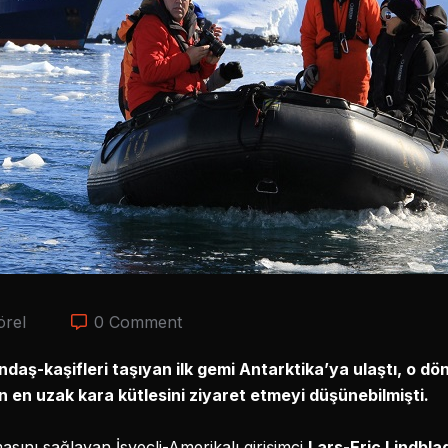
örel
0 Comment
ndaş-kaşifleri taşıyan ilk gemi Antarktika’ya ulaştı, o d
n en uzak kara kütlesini ziyaret etmeyi düşünebilmişti.
sını sağlayan İsveçli-Amerikalı girişimci
Lars-Eric Lindbla