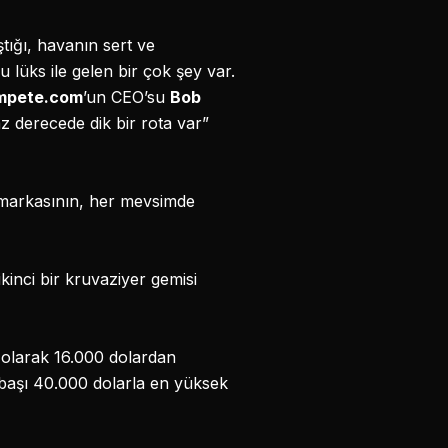
ştığı, havanın sert ve
u lüks ile gelen bir çok şey var.
mpete.com
’un CEO’su
Bob
z derecede dik bir rota var”
n markasının, her mevsimde
ikinci bir kruvaziyer gemisi
k olarak 16.000 dolardan
i başı 40.000 dolarla en yüksek