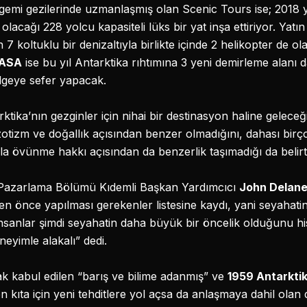
emi gezilerinde uzmanlaşmış olan Scenic Tours ise; 2018 yıl
lacağı 228 yolcu kapasiteli lüks bir yat inşa ettiriyor. Yatın
n 7 koltuklu bir denizaltıyla birlikte içinde 2 helikopter de o
 ASA
ise bu yıl Antarktika rıhtımına 3 yeni demirleme alanı d
lgeye sefer yapacak.
ktika’nın gezginler için nihai bir destinasyon haline geleceğ
zotizm ve doğallık açısından benzer olmadığını, dahası bi
a övünme hakkı açısından da benzerlik taşımadığı da belirti
 Pazarlama Bölümü Kıdemli Başkan Yardımcıcı
John Delan
den önce yapılması gerekenler listesine kaydı, yani seyahatin
, insanlar şimdi seyahatin daha büyük bir öncelik olduğunu h
eyimle alakalı” dedi.
k kabul edilen “barış ve bilime adanmış” ve
1959 Antarkti
n kıta için yeni tehditlere yol açsa da anlaşmaya dahil olan d