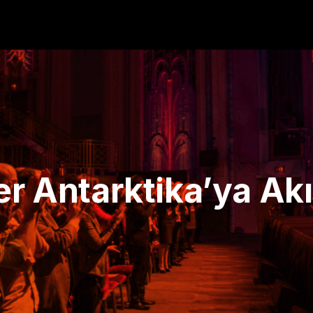
er Antarktika’ya Ak