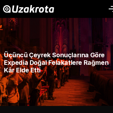
Üçüncü Çeyrek Sonuçlarına Göre
Expedia Doğal Felakatlere Rağmen
Kâr Elde Etti