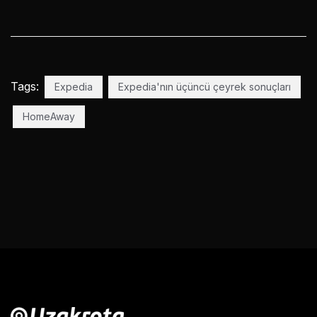
Tags:
Expedia
Expedia'nın üçüncü çeyrek sonuçları
HomeAway