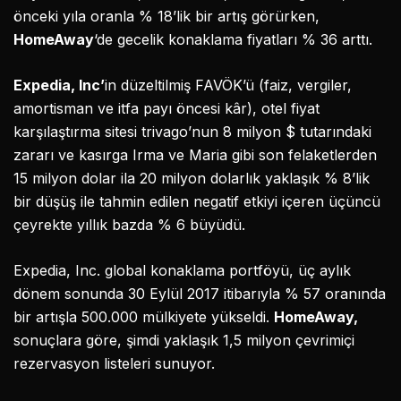
önceki yıla oranla % 18’lik bir artış görürken,
HomeAway
‘de gecelik konaklama fiyatları % 36 arttı.
Expedia, Inc’
in düzeltilmiş FAVÖK’ü (faiz, vergiler,
amortisman ve itfa payı öncesi kâr), otel fiyat
karşılaştırma sitesi trivago’nun 8 milyon $ tutarındaki
zararı ve kasırga Irma ve Maria gibi son felaketlerden
15 milyon dolar ila 20 milyon dolarlık yaklaşık % 8’lik
bir düşüş ile tahmin edilen negatif etkiyi içeren üçüncü
çeyrekte yıllık bazda % 6 büyüdü.
Expedia, Inc. global konaklama portföyü, üç aylık
dönem sonunda 30 Eylül 2017 itibarıyla % 57 oranında
bir artışla 500.000 mülkiyete yükseldi.
HomeAway,
sonuçlara göre, şimdi yaklaşık 1,5 milyon çevrimiçi
rezervasyon listeleri sunuyor.