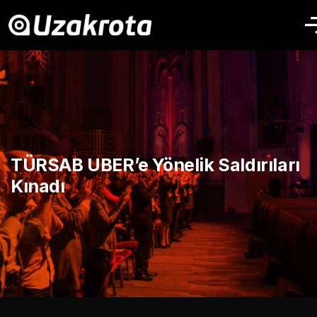
TÜRSAB UBER’e Yönelik Saldırıları
Kınadı