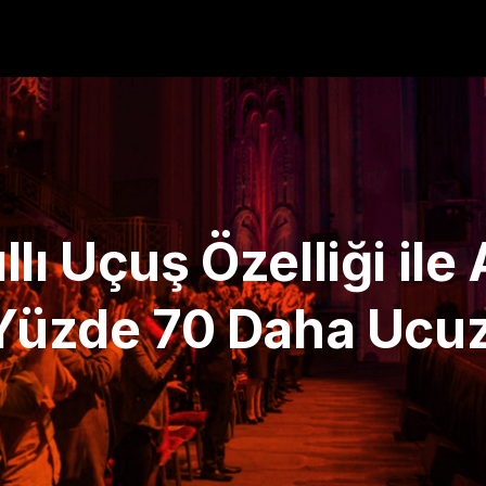
lı Uçuş Özelliği ile
 Yüzde 70 Daha Ucu