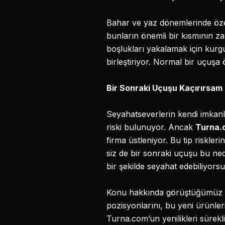
Bahar ve yaz dönemlerinde özel
bunların önemli bir kısmının za
boşlukları yakalamak için kurg
birleştiriyor. Normal bir uçuşa 
Bir Sonraki U
ç
uşu Kaçırırsam 
Seyahatseverlerin kendi imkanl
riski bulunuyor. Ancak
Turna.c
firma üstleniyor. Bu tip riskle
siz de bir sonraki uçuşu bu ned
bir şekilde seyahat edebiliyors
Konu hakkında görüştüğümüz Dr
pozisyonlarını, bu yeni ürünleriy
Turna.com’un yenilikleri sürekl