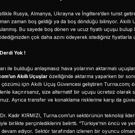
likle Rusya, Almanya, Ukrayna ve İngiltere’den turist geti
man zaman boş geldiği ya da boş döndüğü biliniyor. Akıllı 
ulanmış. Bu sayede boş dönen ve ucuz fiyatlı uçuşu bulup ka
ödediğinizden çok daha azını ödeyerek istediğiniz fiyatlarla
Derdi Yok !
arı ile bulduğu anlaşmasız hava yolarının aktarmalı uçuşla
om’un Akıllı Uçuşlar
özelliğinde aktarma yaparken bir son
rin çözümü için Akıllı Uçuş Güvencesi geliştiren Turna.com;
enle kaçırırsanız, size alternatif bir uçuşu ücretsiz olarak 
unuz. Ayrıca transfer ve konaklama risklerine karşı da güven
. Kadir KIRMIZI, Turna.com’un sektörünün teknoloji lideri
le birlikte perçinlediklerini belirtti. “Türkiye’nin öncü ve yen
i devam ediyor. Sektör tarafından izlenen bir oyuncu olmanı