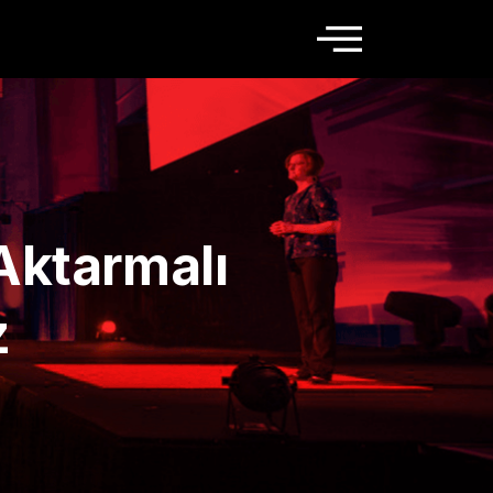
 Aktarmalı
z