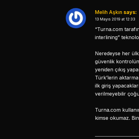
Melih Aşkın
says:
13 Mayıs 2019 at 12:33
“Turna.com tarafında
interlining” teknoloj
Neredeyse her ülken
güvenlik kontrolün
yeniden çıkış yapa
Türk’lerin aktarma
ilk giriş yapacakla
verilmeyebilir çoğ
Turna.com kullanım
kimse okumaz. Binl