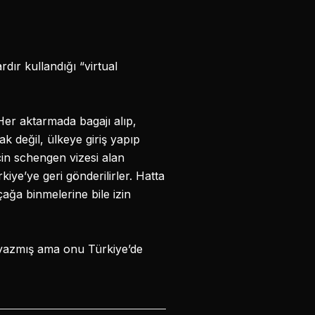
rdır kullandığı “virtual
Her aktarmada bagajı alıp,
k değil, ülkeye giriş yapıp
çin schengen vizesi alan
iye’ye geri gönderilirler. Hatta
çağa binmelerine bile izin
 yazmış ama onu Türkiye’de