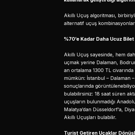
Akıllı Uçuş algoritması, birbir
alternatif uçuş kombinasyonlar
%70’e Kadar Daha Ucuz Bile
Akıllı Uçuş sayesinde, hem dah
uçmak yerine Dalaman, Bodrum
an ortalama 1300 TL civarında 
mümkün: İstanbul – Dalaman – 
sonuçlarında görüntülenebiliyo
bulabilirsiniz: 18 saat süren a
uçuşların bulunmadığı Anadolu ş
Malatya’dan Düsseldorf’a, Diy
Akıllı Uçuşları bulabilir.
Turist Getiren U
ç
aklar D
ö
nüş