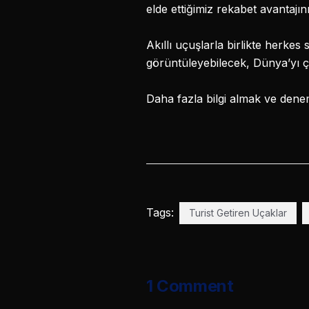
elde ettiğimiz rekabet avantajı
Akıllı uçuşlarla birlikte herkes s
görüntüleyebilecek, Dünya’yı 
Daha fazla bilgi almak ve dene
Tags:
Turist Getiren Uçaklar
1 Comment