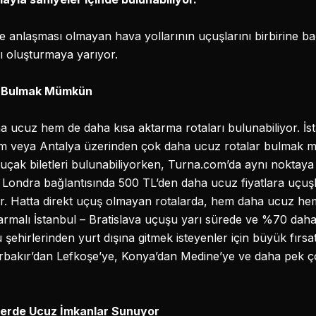
iyle anlaşması olmayan hava yollarının uçuşlarını birbirine 
ı oluşturmaya yarıyor.
t Bulmak Mümkün
a ucuz hem de daha kısa aktarma rotaları bulunabiliyor. İs
 veya Antalya üzerinden çok daha ucuz rotalar bulmak 
uçak biletleri bulunabiliyorken, Turna.com’da aynı noktaya
Londra bağlantısında 500 TL’den daha ucuz fiyatlara uçuş
r. Hatta direkt uçuş olmayan rotalarda, hem daha ucuz hem
ktarmalı İstanbul – Bratislava uçuşu yarı sürede ve %70 daha 
ehirlerinden yurt dışına gitmek isteyenler için büyük fırsat
arbakır’dan Lefkoşe’ye, Konya’dan Medine’ye ve daha pek ç
lerde Ucuz İmkanlar Sunuyor