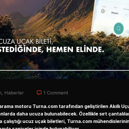
m
,
Haberler
1 Comment
arama motoru Turna.com tarafından geliştirilen Akıllı Uçuş 
nlarda daha ucuza bulunabilecek. Özellikle sırt çantalıla
a çalıştığı ucuz uçak biletleri, Turna.com mühendislerinin
mayla saniyeler içinde bulunabiliyor.