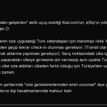
n geliştirilen” akıllı uçuş özelliği Kiwi.com’un, eSky’ın yılla
isi 🙂
in vize uyguladığı Türk vatandaşları için inanılmaz riskli. 
den geçip tekrar check-in olunması gerekiyor. (Transit olara
rak aktarma yapılması gerekiyor). Varış noktasındaki ülke i
 yapacakları ülkeye girmesine izin vermeyip aynı uçakla Türk
rı ülke vize aldıkları ülkeden farklı olduğu için Türkiye’den u
u zaman.
 şartlarında “vize gereksinimlerinden emin olunmalı” diye
erce kişi havalimanlarında mahsur kalır.