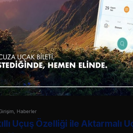
Girişim
,
Haberler
lı Uçuş Özelliği ile Aktarmalı U