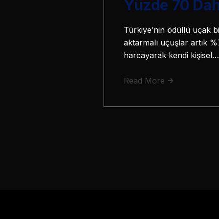
Yüzde 70 Da
Türkiye’nin ödüllü uçak bil
aktarmalı uçuşlar artık %7
harcayarak kendi kişisel…
Read More