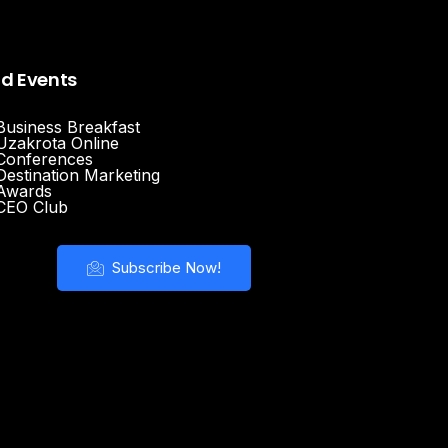
nd Events
Business Breakfast
Uzakrota Online
Conferences
Destination Marketing
Awards
CEO Club
Subscribe Now!