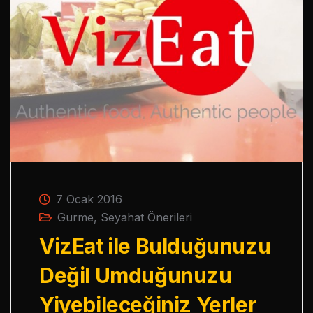
7 Ocak 2016
Gurme
,
Seyahat Önerileri
VizEat ile Bulduğunuzu
Değil Umduğunuzu
Yiyebileceğiniz Yerler