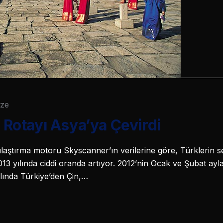
ize
r Rotayı Asya’ya Çevirdi
ılaştırma motoru Skyscanner’ın verilerine göre, Türklerin se
2013 yılında ciddi oranda artıyor. 2012’nin Ocak ve Şubat ayla
yılında Türkiye’den Çin,…