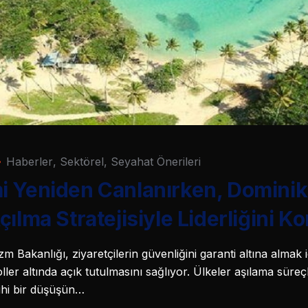
Haberler
,
Sektörel
,
Seyahat Önerileri
i Yeniden Canlanırken, Dominik
ılma Stratejisiyle Liderliğini K
 Bakanlığı, ziyaretçilerin güvenliğini garanti altına almak 
ller altında açık tutulmasını sağlıyor. Ülkeler aşılama süreç
ihi bir düşüşün…