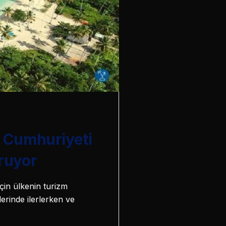
 Cumhuriyeti
oruyor
için ülkenin turizm
lerinde ilerlerken ve