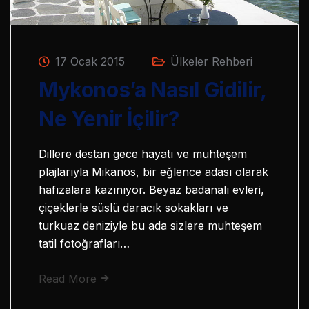
17 Ocak 2015
Ülkeler Rehberi
Mykonos’a Nasıl Gidilir,
Ne Yenir İçilir?
Dillere destan gece hayatı ve muhteşem
plajlarıyla Mikanos, bir eğlence adası olarak
hafızalara kazınıyor. Beyaz badanalı evleri,
çiçeklerle süslü daracık sokakları ve
turkuaz deniziyle bu ada sizlere muhteşem
tatil fotoğrafları…
Read More