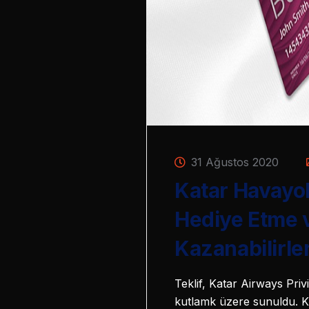
31 Ağustos 2020
Katar Havayoll
Hediye Etme 
Kazanabilirle
Teklif, Katar Airways Priv
kutlamk üzere sunuldu. Ka