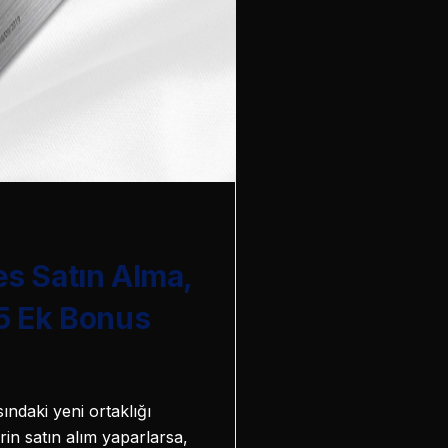
es Satın Alma,
5 Ek Bonus
ındaki yeni ortaklığı
in satın alım yaparlarsa,