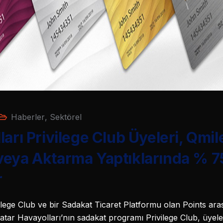
Haberler
,
Sektörel
arı Privilege Club Üyeleri, Qmil
veya Aktarma Yaptıklarında % 7
r
ilege Club ve bir Sadakat Ticaret Platformu olan Points aras
tar Havayolları’nın sadakat programı Privilege Club, üyeler