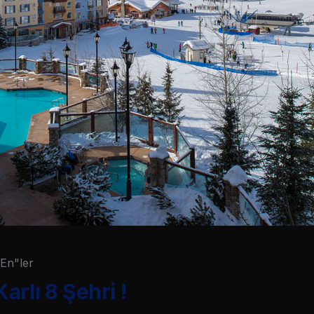
En"ler
rlı 8 Şehri !