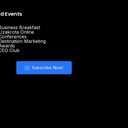
nd Events
Business Breakfast
Uzakrota Online
Conferences
Destination Marketing
Awards
CEO Club
Subscribe Now!