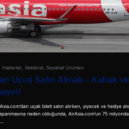
Haberler
,
Sektörel
,
Seyahat Ürünleri
an Uçuş Satın Almak – Kabak ve
ayın!
irAsia.com’dan uçak bileti satın alırken, yiyecek ve hediye alış
kapanmasına neden olduğunda, AirAsia.com’un 75 milyondan
e…